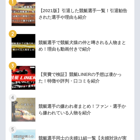
1
【2021版】引退した競艇選手一覧！引退勧告
された選手や理由も紹介
2
競艇選手で競艇犬猿の仲と噂される人物まと
め！理由も動画付きで紹介
3
【実費で検証】競艇LINERの予想は凄かっ
た！特徴や評判・口コミを紹介
4
競艇選手の嫌われ者まとめ！ファン・選手か
ら嫌われている人物を紹介
5
競艇選手同士の夫婦11組一覧【夫婦対決が実