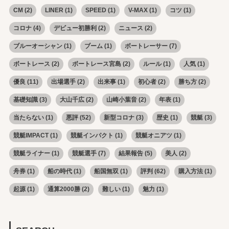
CM
(2)
LINER
(1)
SPEED
(1)
V-MAX
(1)
コツ
(1)
コロナ
(4)
デビュー初勝利
(2)
ニュース
(2)
ブルーオーシャン
(1)
ブーム
(1)
ボートレーサー
(7)
ボートレース
(2)
ボートレース宮島
(2)
ルール
(1)
人気
(1)
優良
(11)
出場選手
(2)
出来事
(1)
初心者
(2)
勝ち方
(2)
基礎知識
(3)
大山千広
(2)
山崎小葉音
(2)
年表
(1)
当たらない
(1)
悪評
(52)
新型コロナ
(3)
歴史
(1)
競艇
(3)
競艇IMPACT
(1)
競艇インパクト
(1)
競艇オニアツ
(1)
競艇ライナー
(1)
競艇選手
(7)
結果報告
(5)
美人
(2)
舟券
(1)
船の時代
(1)
船国無双
(1)
評判
(62)
購入方法
(1)
起源
(1)
通算2000勝
(2)
難しい
(1)
魅力
(1)