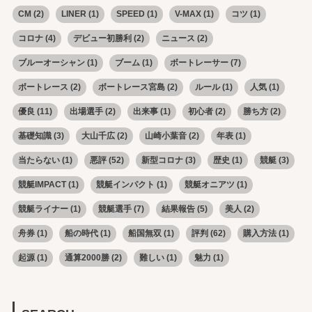
CM
(2)
LINER
(1)
SPEED
(1)
V-MAX
(1)
コツ
(1)
コロナ
(4)
デビュー初勝利
(2)
ニュース
(2)
ブルーオーシャン
(1)
ブーム
(1)
ボートレーサー
(7)
ボートレース
(2)
ボートレース宮島
(2)
ルール
(1)
人気
(1)
優良
(11)
出場選手
(2)
出来事
(1)
初心者
(2)
勝ち方
(2)
基礎知識
(3)
大山千広
(2)
山崎小葉音
(2)
年表
(1)
当たらない
(1)
悪評
(52)
新型コロナ
(3)
歴史
(1)
競艇
(3)
競艇IMPACT
(1)
競艇インパクト
(1)
競艇オニアツ
(1)
競艇ライナー
(1)
競艇選手
(7)
結果報告
(5)
美人
(2)
舟券
(1)
船の時代
(1)
船国無双
(1)
評判
(62)
購入方法
(1)
起源
(1)
通算2000勝
(2)
難しい
(1)
魅力
(1)