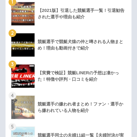
1
【2021版】引退した競艇選手一覧！引退勧告
された選手や理由も紹介
2
競艇選手で競艇犬猿の仲と噂される人物まと
め！理由も動画付きで紹介
3
【実費で検証】競艇LINERの予想は凄かっ
た！特徴や評判・口コミを紹介
4
競艇選手の嫌われ者まとめ！ファン・選手か
ら嫌われている人物を紹介
5
競艇選手同士の夫婦11組一覧【夫婦対決が実