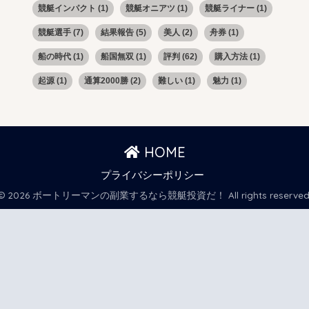
競艇インパクト
(1)
競艇オニアツ
(1)
競艇ライナー
(1)
競艇選手
(7)
結果報告
(5)
美人
(2)
舟券
(1)
船の時代
(1)
船国無双
(1)
評判
(62)
購入方法
(1)
起源
(1)
通算2000勝
(2)
難しい
(1)
魅力
(1)
HOME
プライバシーポリシー
© 2026 ボートリーマンの副業するなら競艇投資だ！ All rights reserved