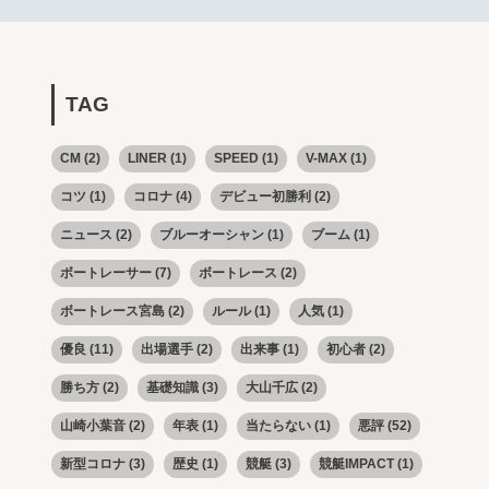
TAG
CM
(2)
LINER
(1)
SPEED
(1)
V-MAX
(1)
コツ
(1)
コロナ
(4)
デビュー初勝利
(2)
ニュース
(2)
ブルーオーシャン
(1)
ブーム
(1)
ボートレーサー
(7)
ボートレース
(2)
ボートレース宮島
(2)
ルール
(1)
人気
(1)
優良
(11)
出場選手
(2)
出来事
(1)
初心者
(2)
勝ち方
(2)
基礎知識
(3)
大山千広
(2)
山崎小葉音
(2)
年表
(1)
当たらない
(1)
悪評
(52)
新型コロナ
(3)
歴史
(1)
競艇
(3)
競艇IMPACT
(1)