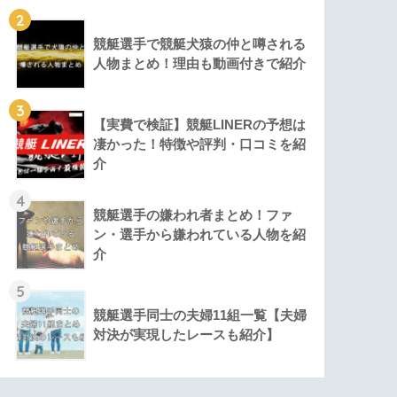
2
競艇選手で競艇犬猿の仲と噂される
人物まとめ！理由も動画付きで紹介
3
【実費で検証】競艇LINERの予想は
凄かった！特徴や評判・口コミを紹
介
4
競艇選手の嫌われ者まとめ！ファ
ン・選手から嫌われている人物を紹
介
5
競艇選手同士の夫婦11組一覧【夫婦
対決が実現したレースも紹介】