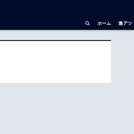
ホーム
激アツ