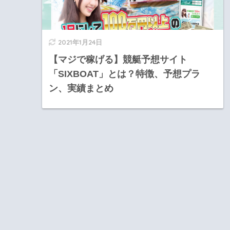
2021年1月24日
【マジで稼げる】競艇予想サイト
「SIXBOAT」とは？特徴、予想プラ
ン、実績まとめ