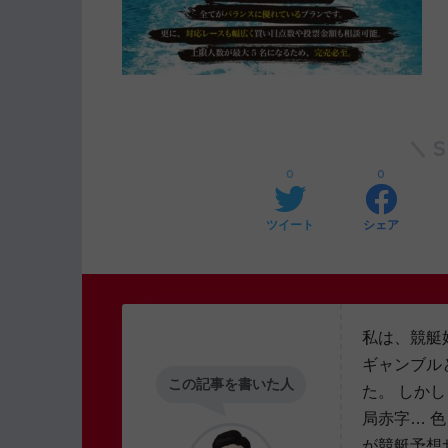
0
0
ツイート
シェア
私は、競艇
ギャンブル
この記事を書いた人
た。 しか
局赤字… 
が競艇予想