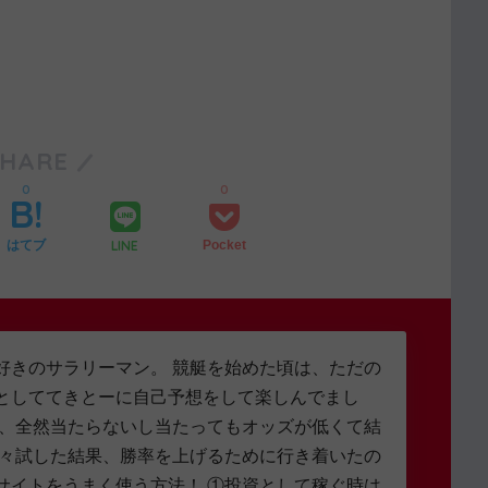
SHARE
0
0
LINE
はてブ
Pocket
好きのサラリーマン。 競艇を始めた頃は、ただの
としててきとーに自己予想をして楽しんでまし
し、全然当たらないし当たってもオッズが低くて結
色々試した結果、勝率を上げるために行き着いたの
サイトをうまく使う方法！ ①投資として稼ぐ時は