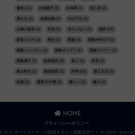
優良
(11)
出場選手
(2)
出来事
(1)
初心者
(2)
勝ち方
(2)
基礎知識
(3)
大山千広
(2)
山崎小葉音
(2)
年表
(1)
当たらない
(1)
悪評
(52)
新型コロナ
(3)
歴史
(1)
競艇
(3)
競艇IMPACT
(1)
競艇インパクト
(1)
競艇オニアツ
(1)
競艇ライナー
(1)
競艇選手
(7)
結果報告
(5)
美人
(2)
舟券
(1)
船の時代
(1)
船国無双
(1)
評判
(62)
購入方法
(1)
起源
(1)
通算2000勝
(2)
難しい
(1)
魅力
(1)
HOME
プライバシーポリシー
© 2026 ボートリーマンの副業するなら競艇投資だ！ All rights reserved