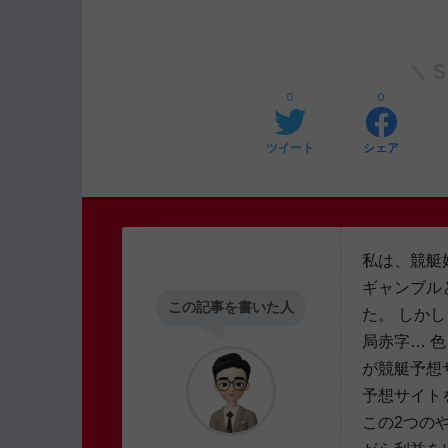
0
0
ツイート
シェア
私は、競艇
ギャンブル
この記事を書いた人
た。 しか
局赤字… 
が競艇予想
予想サイト
この2つの