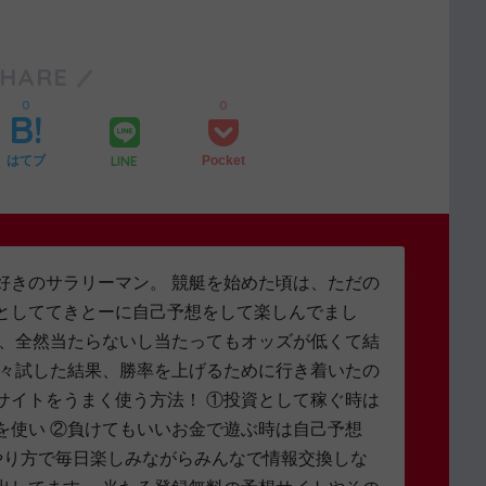
SHARE
0
0
LINE
はてブ
Pocket
好きのサラリーマン。 競艇を始めた頃は、ただの
としててきとーに自己予想をして楽しんでまし
し、全然当たらないし当たってもオッズが低くて結
色々試した結果、勝率を上げるために行き着いたの
サイトをうまく使う方法！ ①投資として稼ぐ時は
を使い ②負けてもいいお金で遊ぶ時は自己予想
やり方で毎日楽しみながらみんなで情報交換しな