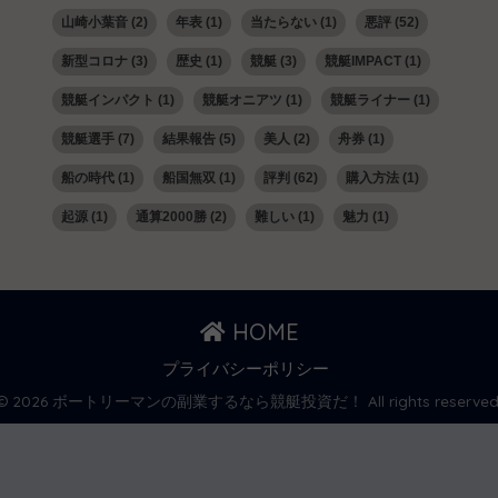
山崎小葉音
(2)
年表
(1)
当たらない
(1)
悪評
(52)
新型コロナ
(3)
歴史
(1)
競艇
(3)
競艇IMPACT
(1)
競艇インパクト
(1)
競艇オニアツ
(1)
競艇ライナー
(1)
競艇選手
(7)
結果報告
(5)
美人
(2)
舟券
(1)
船の時代
(1)
船国無双
(1)
評判
(62)
購入方法
(1)
起源
(1)
通算2000勝
(2)
難しい
(1)
魅力
(1)
HOME
プライバシーポリシー
© 2026 ボートリーマンの副業するなら競艇投資だ！ All rights reserved