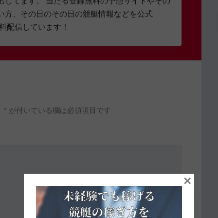
出してます。 当たる登録無料の予想サイトやその
い方、その日のその日の競艇情報などを公式
無料配信しています！
。
*
が付いている欄は必須項目です
×