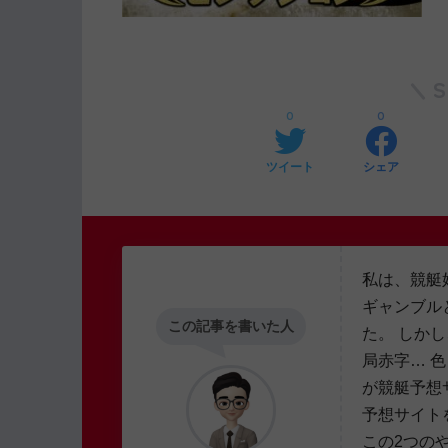
0
0
ツイート
シェア
私は、競艇
ギャンブル
この記事を書いた人
た。 しか
局赤字… 
が競艇予想
予想サイト
この2つの