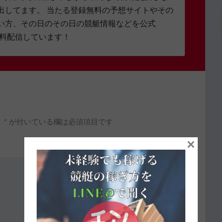
出してます。 当たる登録無料の予想サイトやその
い方、その日のその日の競艇情報などを公式
無料配信しています！
。
*
が付いている欄は必須項目です
×