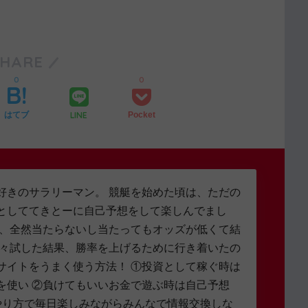
SHARE
0
0
LINE
はてブ
Pocket
好きのサラリーマン。 競艇を始めた頃は、ただの
としててきとーに自己予想をして楽しんでまし
し、全然当たらないし当たってもオッズが低くて結
色々試した結果、勝率を上げるために行き着いたの
サイトをうまく使う方法！ ①投資として稼ぐ時は
を使い ②負けてもいいお金で遊ぶ時は自己予想
やり方で毎日楽しみながらみんなで情報交換しな