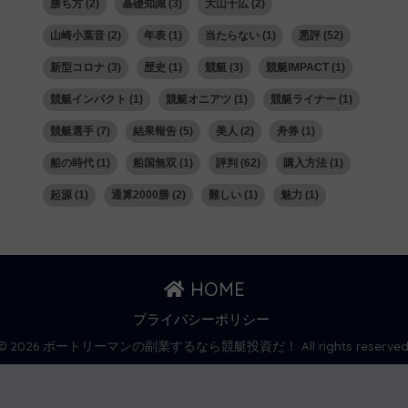
勝ち方
(2)
基礎知識
(3)
大山千広
(2)
山崎小葉音
(2)
年表
(1)
当たらない
(1)
悪評
(52)
新型コロナ
(3)
歴史
(1)
競艇
(3)
競艇IMPACT
(1)
競艇インパクト
(1)
競艇オニアツ
(1)
競艇ライナー
(1)
競艇選手
(7)
結果報告
(5)
美人
(2)
舟券
(1)
船の時代
(1)
船国無双
(1)
評判
(62)
購入方法
(1)
起源
(1)
通算2000勝
(2)
難しい
(1)
魅力
(1)
HOME
プライバシーポリシー
© 2026 ボートリーマンの副業するなら競艇投資だ！ All rights reserved