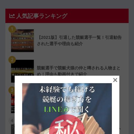
人気記事ランキング
1
【2021版】引退した競艇選手一覧！引退勧告
された選手や理由も紹介
2
競艇選手で競艇犬猿の仲と噂される人物まと
め！理由も動画付きで紹介
×
3
【実費で検証】競艇LINERの予想は凄かっ
た！特徴や評判・口コミを紹介
4
競艇選手の嫌われ者まとめ！ファン・選手か