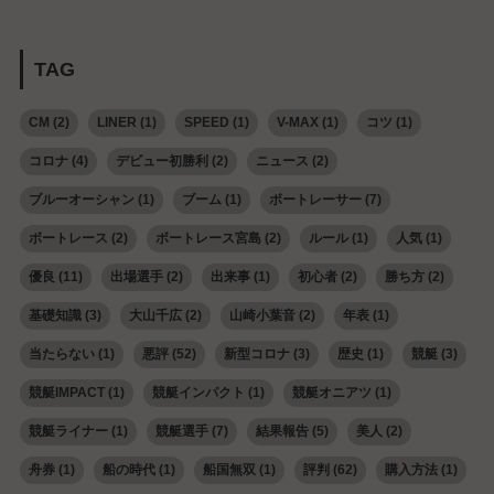
TAG
CM
(2)
LINER
(1)
SPEED
(1)
V-MAX
(1)
コツ
(1)
コロナ
(4)
デビュー初勝利
(2)
ニュース
(2)
ブルーオーシャン
(1)
ブーム
(1)
ボートレーサー
(7)
ボートレース
(2)
ボートレース宮島
(2)
ルール
(1)
人気
(1)
優良
(11)
出場選手
(2)
出来事
(1)
初心者
(2)
勝ち方
(2)
基礎知識
(3)
大山千広
(2)
山崎小葉音
(2)
年表
(1)
当たらない
(1)
悪評
(52)
新型コロナ
(3)
歴史
(1)
競艇
(3)
競艇IMPACT
(1)
競艇インパクト
(1)
競艇オニアツ
(1)
競艇ライナー
(1)
競艇選手
(7)
結果報告
(5)
美人
(2)
舟券
(1)
船の時代
(1)
船国無双
(1)
評判
(62)
購入方法
(1)