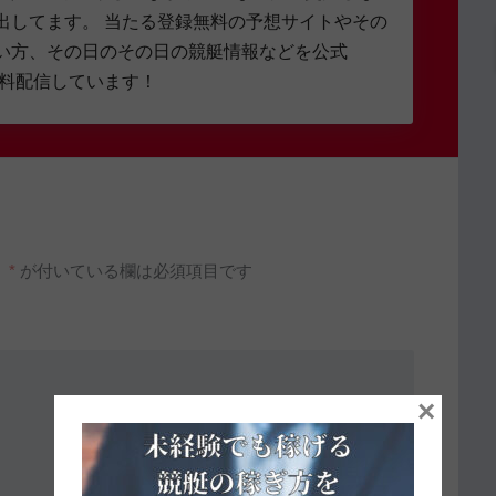
出してます。 当たる登録無料の予想サイトやその
い方、その日のその日の競艇情報などを公式
無料配信しています！
。
*
が付いている欄は必須項目です
×