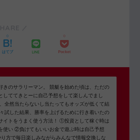
SHARE
0
0
LINE
はてブ
Pocket
好きのサラリーマン。 競艇を始めた頃は、ただの
としててきとーに自己予想をして楽しんでまし
し、全然当たらないし当たってもオッズが低くて結
色々試した結果、勝率を上げるために行き着いたの
サイトをうまく使う方法！ ①投資として稼ぐ時は
を使い ②負けてもいいお金で遊ぶ時は自己予想
やり方で毎日楽しみながらみんなで情報交換しな