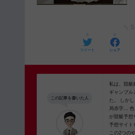
0
0
ツイート
シェア
私は、競艇
ギャンブル
この記事を書いた人
た。 しか
局赤字… 
が競艇予想
予想サイト
この2つの