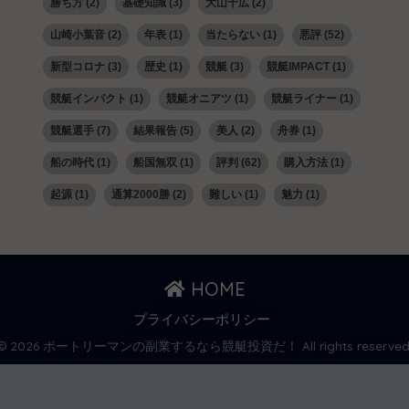
勝ち方
(2)
基礎知識
(3)
大山千広
(2)
山崎小葉音
(2)
年表
(1)
当たらない
(1)
悪評
(52)
新型コロナ
(3)
歴史
(1)
競艇
(3)
競艇IMPACT
(1)
競艇インパクト
(1)
競艇オニアツ
(1)
競艇ライナー
(1)
競艇選手
(7)
結果報告
(5)
美人
(2)
舟券
(1)
船の時代
(1)
船国無双
(1)
評判
(62)
購入方法
(1)
起源
(1)
通算2000勝
(2)
難しい
(1)
魅力
(1)
HOME
プライバシーポリシー
© 2026 ボートリーマンの副業するなら競艇投資だ！ All rights reserved