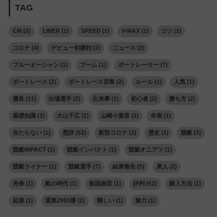
TAG
CM
(2)
LINER
(1)
SPEED
(1)
V-MAX
(1)
コツ
(1)
コロナ
(4)
デビュー初勝利
(2)
ニュース
(2)
ブルーオーシャン
(1)
ブーム
(1)
ボートレーサー
(7)
ボートレース
(2)
ボートレース宮島
(2)
ルール
(1)
人気
(1)
優良
(11)
出場選手
(2)
出来事
(1)
初心者
(2)
勝ち方
(2)
基礎知識
(3)
大山千広
(2)
山崎小葉音
(2)
年表
(1)
当たらない
(1)
悪評
(52)
新型コロナ
(3)
歴史
(1)
競艇
(3)
競艇IMPACT
(1)
競艇インパクト
(1)
競艇オニアツ
(1)
競艇ライナー
(1)
競艇選手
(7)
結果報告
(5)
美人
(2)
舟券
(1)
船の時代
(1)
船国無双
(1)
評判
(62)
購入方法
(1)
起源
(1)
通算2000勝
(2)
難しい
(1)
魅力
(1)