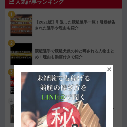
人気記事ランキング
1
【2021版】引退した競艇選手一覧！引退勧告
された選手や理由も紹介
2
競艇選手で競艇犬猿の仲と噂される人物まと
め！理由も動画付きで紹介
×
3
【実費で検証】競艇LINERの予想は凄かっ
た！特徴や評判・口コミを紹介
4
競艇選手の嫌われ者まとめ！ファン・選手か
ら嫌われている人物を紹介