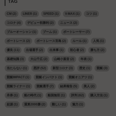
TAG
CM
(2)
LINER
(1)
SPEED
(1)
V-MAX
(1)
コツ
(1)
コロナ
(4)
デビュー初勝利
(2)
ニュース
(2)
ブルーオーシャン
(1)
ブーム
(1)
ボートレーサー
(7)
ボートレース
(2)
ボートレース宮島
(2)
ルール
(1)
人気
(1)
優良
(11)
出場選手
(2)
出来事
(1)
初心者
(2)
勝ち方
(2)
基礎知識
(3)
大山千広
(2)
山崎小葉音
(2)
年表
(1)
当たらない
(1)
悪評
(52)
新型コロナ
(3)
歴史
(1)
競艇
(3)
競艇IMPACT
(1)
競艇インパクト
(1)
競艇オニアツ
(1)
競艇ライナー
(1)
競艇選手
(7)
結果報告
(5)
美人
(2)
舟券
(1)
船の時代
(1)
船国無双
(1)
評判
(62)
購入方法
(1)
起源
(1)
通算2000勝
(2)
難しい
(1)
魅力
(1)