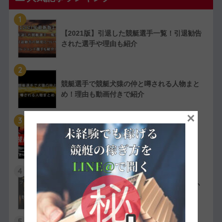
1
【2021版】引退した競艇選手一覧！引退勧告
された選手や理由も紹介
2
競艇選手で競艇犬猿の仲と噂される人物まと
め！理由も動画付きで紹介
×
3
【実費で検証】競艇LINERの予想は凄かっ
た！特徴や評判・口コミを紹介
4
競艇選手の嫌われ者まとめ！ファン・選手か
ら嫌われている人物を紹介
5