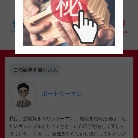
SHARE
0
0
0
0
LINE
ツイート
シェア
はてブ
Pocket
この記事を書いた人
ボートリーマン
私は、競艇好きのサラリーマン。 競艇を始めた頃は、た
だのギャンブルとしててきとーに自己予想をして楽しん
でました。 しかし、全然当たらないし当たってもオッズ