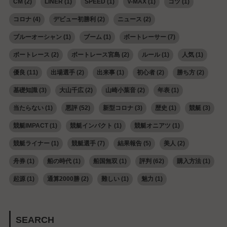
CM
(2)
LINER
(1)
SPEED
(1)
V-MAX
(1)
コツ
(1)
コロナ
(4)
デビュー初勝利
(2)
ニュース
(2)
ブルーオーシャン
(1)
ブーム
(1)
ボートレーサー
(7)
ボートレース
(2)
ボートレース宮島
(2)
ルール
(1)
人気
(1)
優良
(11)
出場選手
(2)
出来事
(1)
初心者
(2)
勝ち方
(2)
基礎知識
(3)
大山千広
(2)
山崎小葉音
(2)
年表
(1)
当たらない
(1)
悪評
(52)
新型コロナ
(3)
歴史
(1)
競艇
(3)
競艇IMPACT
(1)
競艇インパクト
(1)
競艇オニアツ
(1)
競艇ライナー
(1)
競艇選手
(7)
結果報告
(5)
美人
(2)
舟券
(1)
船の時代
(1)
船国無双
(1)
評判
(62)
購入方法
(1)
起源
(1)
通算2000勝
(2)
難しい
(1)
魅力
(1)
SEARCH