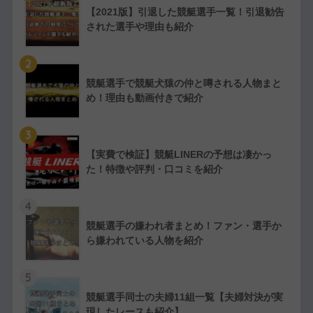
【2021版】引退した競艇選手一覧！引退勧告
された選手や理由も紹介
2
競艇選手で競艇犬猿の仲と噂される人物まと
め！理由も動画付きで紹介
3
【実費で検証】競艇LINERの予想は凄かっ
た！特徴や評判・口コミを紹介
4
競艇選手の嫌われ者まとめ！ファン・選手か
ら嫌われている人物を紹介
5
競艇選手同士の夫婦11組一覧【夫婦対決が実
現したレースも紹介】