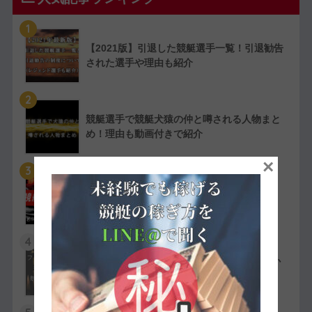
1
【2021版】引退した競艇選手一覧！引退勧告
された選手や理由も紹介
2
競艇選手で競艇犬猿の仲と噂される人物まと
め！理由も動画付きで紹介
×
3
【実費で検証】競艇LINERの予想は凄かっ
た！特徴や評判・口コミを紹介
4
競艇選手の嫌われ者まとめ！ファン・選手か
ら嫌われている人物を紹介