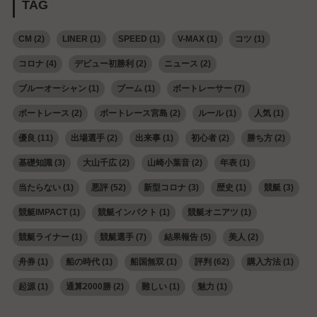
TAG
CM
(2)
LINER
(1)
SPEED
(1)
V-MAX
(1)
コツ
(1)
コロナ
(4)
デビュー初勝利
(2)
ニュース
(2)
ブルーオーシャン
(1)
ブーム
(1)
ボートレーサー
(7)
ボートレース
(2)
ボートレース宮島
(2)
ルール
(1)
人気
(1)
優良
(11)
出場選手
(2)
出来事
(1)
初心者
(2)
勝ち方
(2)
基礎知識
(3)
大山千広
(2)
山崎小葉音
(2)
年表
(1)
当たらない
(1)
悪評
(52)
新型コロナ
(3)
歴史
(1)
競艇
(3)
競艇IMPACT
(1)
競艇インパクト
(1)
競艇オニアツ
(1)
競艇ライナー
(1)
競艇選手
(7)
結果報告
(5)
美人
(2)
舟券
(1)
船の時代
(1)
船国無双
(1)
評判
(62)
購入方法
(1)
起源
(1)
通算2000勝
(2)
難しい
(1)
魅力
(1)