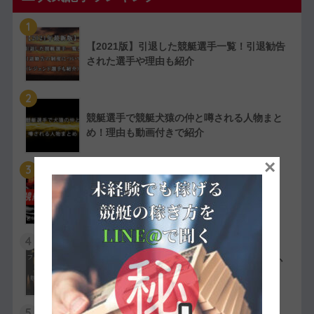
1
【2021版】引退した競艇選手一覧！引退勧告
された選手や理由も紹介
2
競艇選手で競艇犬猿の仲と噂される人物まと
め！理由も動画付きで紹介
×
3
【実費で検証】競艇LINERの予想は凄かっ
た！特徴や評判・口コミを紹介
4
競艇選手の嫌われ者まとめ！ファン・選手か
ら嫌われている人物を紹介
5