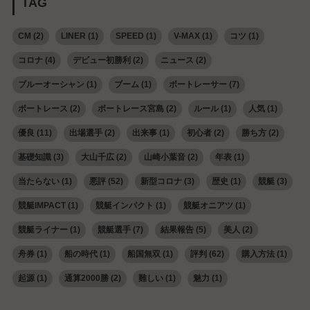
TAG
CM
(2)
LINER
(1)
SPEED
(1)
V-MAX
(1)
コツ
(1)
コロナ
(4)
デビュー初勝利
(2)
ニュース
(2)
ブルーオーシャン
(1)
ブーム
(1)
ボートレーサー
(7)
ボートレース
(2)
ボートレース宮島
(2)
ルール
(1)
人気
(1)
優良
(11)
出場選手
(2)
出来事
(1)
初心者
(2)
勝ち方
(2)
基礎知識
(3)
大山千広
(2)
山崎小葉音
(2)
年表
(1)
当たらない
(1)
悪評
(52)
新型コロナ
(3)
歴史
(1)
競艇
(3)
競艇IMPACT
(1)
競艇インパクト
(1)
競艇オニアツ
(1)
競艇ライナー
(1)
競艇選手
(7)
結果報告
(5)
美人
(2)
舟券
(1)
船の時代
(1)
船国無双
(1)
評判
(62)
購入方法
(1)
起源
(1)
通算2000勝
(2)
難しい
(1)
魅力
(1)