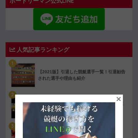
ボートリーマン公式LINE
人気記事ランキング
1
【2021版】引退した競艇選手一覧！引退勧告
された選手や理由も紹介
2
×
競艇選手で競艇犬猿の仲と噂される人物まと
め！理由も動画付きで紹介
3
【実費で検証】競艇LINERの予想は凄かっ