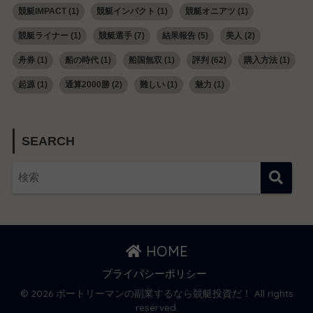
競艇IMPACT
(1)
競艇インパクト
(1)
競艇オニアツ
(1)
競艇ライナー
(1)
競艇選手
(7)
結果報告
(5)
美人
(2)
舟券
(1)
船の時代
(1)
船国無双
(1)
評判
(62)
購入方法
(1)
起源
(1)
通算2000勝
(2)
難しい
(1)
魅力
(1)
SEARCH
HOME
プライバシーポリシー
© 2026 ボートリーマンの副業するなら競艇投資だ！ All rights
reserved.