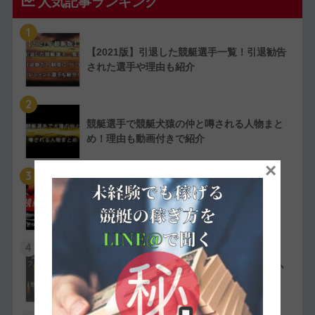
人気記事ランキング
1
【2021版】引退した競艇選手一覧！引退勧告
された選手や理由も紹介
2
競艇選手で競艇犬猿の仲と噂される人物まと
め！理由も動画付きで紹介
×
3
【実費で検証】競艇LINERの予想は凄かっ
た！特徴や評判・口コミを紹介
4
競艇選手の嫌われ者まとめ！ファン・選手か
ら嫌われている人物を紹介