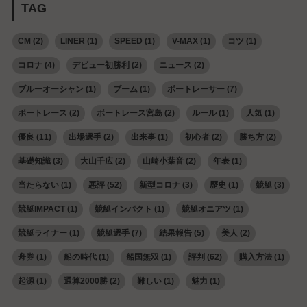
TAG
CM
(2)
LINER
(1)
SPEED
(1)
V-MAX
(1)
コツ
(1)
コロナ
(4)
デビュー初勝利
(2)
ニュース
(2)
ブルーオーシャン
(1)
ブーム
(1)
ボートレーサー
(7)
ボートレース
(2)
ボートレース宮島
(2)
ルール
(1)
人気
(1)
優良
(11)
出場選手
(2)
出来事
(1)
初心者
(2)
勝ち方
(2)
基礎知識
(3)
大山千広
(2)
山崎小葉音
(2)
年表
(1)
当たらない
(1)
悪評
(52)
新型コロナ
(3)
歴史
(1)
競艇
(3)
競艇IMPACT
(1)
競艇インパクト
(1)
競艇オニアツ
(1)
競艇ライナー
(1)
競艇選手
(7)
結果報告
(5)
美人
(2)
舟券
(1)
船の時代
(1)
船国無双
(1)
評判
(62)
購入方法
(1)
起源
(1)
通算2000勝
(2)
難しい
(1)
魅力
(1)