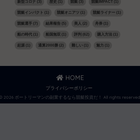
新型コロナ
(3)
歴史
(1)
競艇
(3)
競艇IMPACT
(1)
競艇インパクト
(1)
競艇オニアツ
(1)
競艇ライナー
(1)
競艇選手
(7)
結果報告
(5)
美人
(2)
舟券
(1)
船の時代
(1)
船国無双
(1)
評判
(62)
購入方法
(1)
起源
(1)
通算2000勝
(2)
難しい
(1)
魅力
(1)
HOME
プライバシーポリシー
© 2026 ボートリーマンの副業するなら競艇投資だ！ All rights reserved