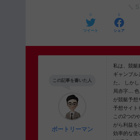
0
0
ツイート
シェア
私は、競艇
ギャンブル
この記事を書いた人
た。 しか
局赤字… 
が競艇予想
予想サイト
この2つの
がら利益を
ボートリーマン
効率的な使