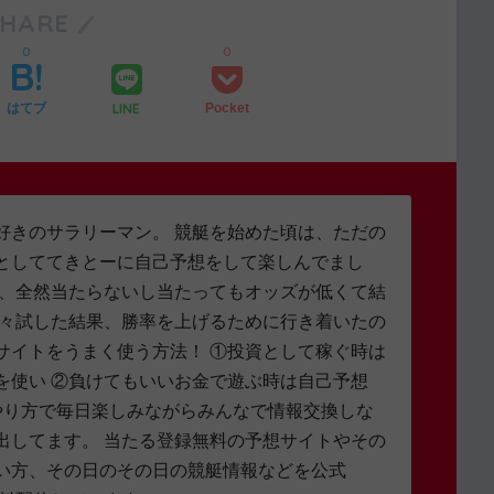
SHARE
0
0
LINE
はてブ
Pocket
好きのサラリーマン。 競艇を始めた頃は、ただの
としててきとーに自己予想をして楽しんでまし
し、全然当たらないし当たってもオッズが低くて結
色々試した結果、勝率を上げるために行き着いたの
サイトをうまく使う方法！ ①投資として稼ぐ時は
を使い ②負けてもいいお金で遊ぶ時は自己予想
やり方で毎日楽しみながらみんなで情報交換しな
出してます。 当たる登録無料の予想サイトやその
い方、その日のその日の競艇情報などを公式