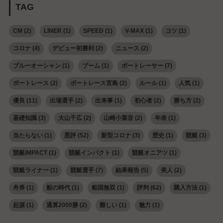
TAG
CM
(2)
LINER
(1)
SPEED
(1)
V-MAX
(1)
コツ
(1)
コロナ
(4)
デビュー初勝利
(2)
ニュース
(2)
ブルーオーシャン
(1)
ブーム
(1)
ボートレーサー
(7)
ボートレース
(2)
ボートレース宮島
(2)
ルール
(1)
人気
(1)
優良
(11)
出場選手
(2)
出来事
(1)
初心者
(2)
勝ち方
(2)
基礎知識
(3)
大山千広
(2)
山崎小葉音
(2)
年表
(1)
当たらない
(1)
悪評
(52)
新型コロナ
(3)
歴史
(1)
競艇
(3)
競艇IMPACT
(1)
競艇インパクト
(1)
競艇オニアツ
(1)
競艇ライナー
(1)
競艇選手
(7)
結果報告
(5)
美人
(2)
舟券
(1)
船の時代
(1)
船国無双
(1)
評判
(62)
購入方法
(1)
起源
(1)
通算2000勝
(2)
難しい
(1)
魅力
(1)