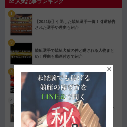
人気記事ランキング
1
【2021版】引退した競艇選手一覧！引退勧告
された選手や理由も紹介
2
競艇選手で競艇犬猿の仲と噂される人物まと
め！理由も動画付きで紹介
×
3
【実費で検証】競艇LINERの予想は凄かっ
た！特徴や評判・口コミを紹介
4
競艇選手の嫌われ者まとめ！ファン・選手か
ら嫌われている人物を紹介