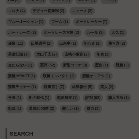
コロナ
(4)
デビュー初勝利
(2)
ニュース
(2)
ブルーオーシャン
(1)
ブーム
(1)
ボートレーサー
(7)
ボートレース
(2)
ボートレース宮島
(2)
ルール
(1)
人気
(1)
優良
(11)
出場選手
(2)
出来事
(1)
初心者
(2)
勝ち方
(2)
基礎知識
(3)
大山千広
(2)
山崎小葉音
(2)
年表
(1)
当たらない
(1)
悪評
(52)
新型コロナ
(3)
歴史
(1)
競艇
(3)
競艇IMPACT
(1)
競艇インパクト
(1)
競艇オニアツ
(1)
競艇ライナー
(1)
競艇選手
(7)
結果報告
(5)
美人
(2)
舟券
(1)
船の時代
(1)
船国無双
(1)
評判
(62)
購入方法
(1)
起源
(1)
通算2000勝
(2)
難しい
(1)
魅力
(1)
SEARCH