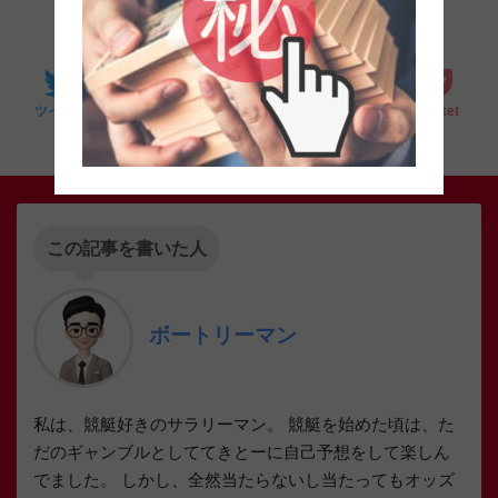
SHARE
0
0
0
0
LINE
ツイート
シェア
はてブ
Pocket
この記事を書いた人
ボートリーマン
私は、競艇好きのサラリーマン。 競艇を始めた頃は、た
だのギャンブルとしててきとーに自己予想をして楽しん
でました。 しかし、全然当たらないし当たってもオッズ