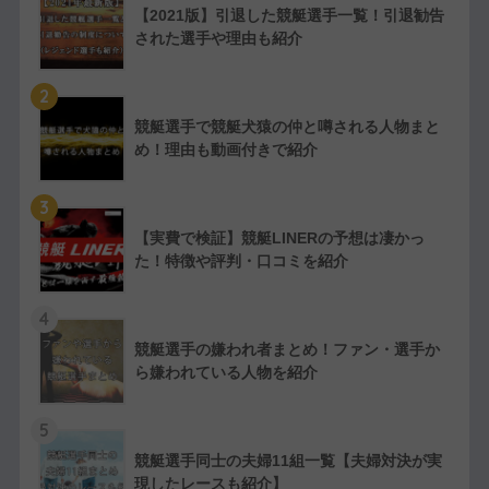
【2021版】引退した競艇選手一覧！引退勧告
された選手や理由も紹介
2
競艇選手で競艇犬猿の仲と噂される人物まと
め！理由も動画付きで紹介
3
【実費で検証】競艇LINERの予想は凄かっ
た！特徴や評判・口コミを紹介
4
競艇選手の嫌われ者まとめ！ファン・選手か
ら嫌われている人物を紹介
5
競艇選手同士の夫婦11組一覧【夫婦対決が実
現したレースも紹介】