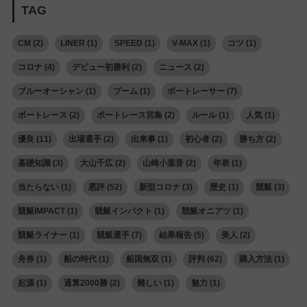
TAG
CM
(2)
LINER
(1)
SPEED
(1)
V-MAX
(1)
コツ
(1)
コロナ
(4)
デビュー初勝利
(2)
ニュース
(2)
ブルーオーシャン
(1)
ブーム
(1)
ボートレーサー
(7)
ボートレース
(2)
ボートレース宮島
(2)
ルール
(1)
人気
(1)
優良
(11)
出場選手
(2)
出来事
(1)
初心者
(2)
勝ち方
(2)
基礎知識
(3)
大山千広
(2)
山崎小葉音
(2)
年表
(1)
当たらない
(1)
悪評
(52)
新型コロナ
(3)
歴史
(1)
競艇
(3)
競艇IMPACT
(1)
競艇インパクト
(1)
競艇オニアツ
(1)
競艇ライナー
(1)
競艇選手
(7)
結果報告
(5)
美人
(2)
舟券
(1)
船の時代
(1)
船国無双
(1)
評判
(62)
購入方法
(1)
起源
(1)
通算2000勝
(2)
難しい
(1)
魅力
(1)