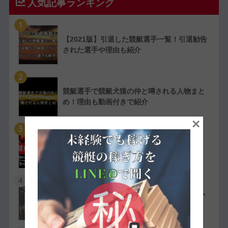
人気記事ランキング
1
【2021版】引退した競艇選手一覧！引退勧告
された選手や理由も紹介
2
競艇選手で競艇犬猿の仲と噂される人物まと
め！理由も動画付きで紹介
×
3
【実費で検証】競艇LINERの予想は凄かっ
た！特徴や評判・口コミを紹介
4
競艇選手の嫌われ者まとめ！ファン・選手か
ら嫌われている人物を紹介