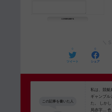
0
0
ツイート
シェア
私は、競艇
ギャンブル
この記事を書いた人
た。 しか
局赤字… 