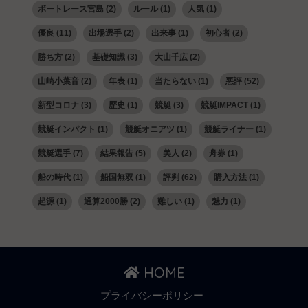
ボートレース宮島
(2)
ルール
(1)
人気
(1)
優良
(11)
出場選手
(2)
出来事
(1)
初心者
(2)
勝ち方
(2)
基礎知識
(3)
大山千広
(2)
山崎小葉音
(2)
年表
(1)
当たらない
(1)
悪評
(52)
新型コロナ
(3)
歴史
(1)
競艇
(3)
競艇IMPACT
(1)
競艇インパクト
(1)
競艇オニアツ
(1)
競艇ライナー
(1)
競艇選手
(7)
結果報告
(5)
美人
(2)
舟券
(1)
船の時代
(1)
船国無双
(1)
評判
(62)
購入方法
(1)
起源
(1)
通算2000勝
(2)
難しい
(1)
魅力
(1)
HOME
プライバシーポリシー