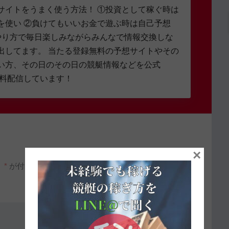
サイトをうまく使う方法！ ①投資として稼ぐ時は
を使い ②負けてもいいお金で遊ぶ時は自己予想
やり方で毎日楽しみながらみんなで情報交換しな
出してます。 当たる登録無料の予想サイトやその
い方、その日のその日の競艇情報などを公式
無料配信しています！
×
。
*
が付いている欄は必須項目です