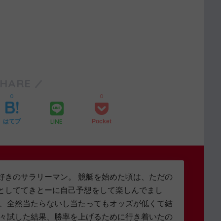
SHARE
0
0
LINE
はてブ
Pocket
好きのサラリーマン。 競艇を始めた頃は、ただの
としててきとーに自己予想をして楽しんでまし
し、全然当たらないし当たってもオッズが低くて結
色々試した結果、勝率を上げるために行き着いたの