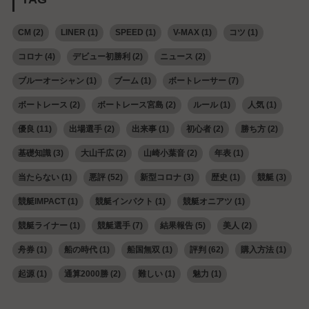
CM
(2)
LINER
(1)
SPEED
(1)
V-MAX
(1)
コツ
(1)
コロナ
(4)
デビュー初勝利
(2)
ニュース
(2)
ブルーオーシャン
(1)
ブーム
(1)
ボートレーサー
(7)
ボートレース
(2)
ボートレース宮島
(2)
ルール
(1)
人気
(1)
優良
(11)
出場選手
(2)
出来事
(1)
初心者
(2)
勝ち方
(2)
基礎知識
(3)
大山千広
(2)
山崎小葉音
(2)
年表
(1)
当たらない
(1)
悪評
(52)
新型コロナ
(3)
歴史
(1)
競艇
(3)
競艇IMPACT
(1)
競艇インパクト
(1)
競艇オニアツ
(1)
競艇ライナー
(1)
競艇選手
(7)
結果報告
(5)
美人
(2)
舟券
(1)
船の時代
(1)
船国無双
(1)
評判
(62)
購入方法
(1)
起源
(1)
通算2000勝
(2)
難しい
(1)
魅力
(1)