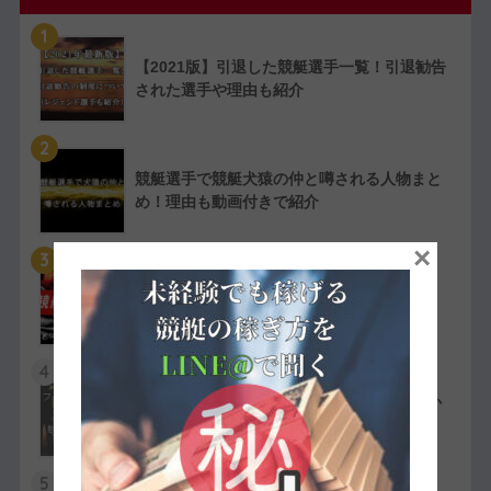
1
【2021版】引退した競艇選手一覧！引退勧告
された選手や理由も紹介
2
競艇選手で競艇犬猿の仲と噂される人物まと
め！理由も動画付きで紹介
×
3
【実費で検証】競艇LINERの予想は凄かっ
た！特徴や評判・口コミを紹介
4
競艇選手の嫌われ者まとめ！ファン・選手か
ら嫌われている人物を紹介
5