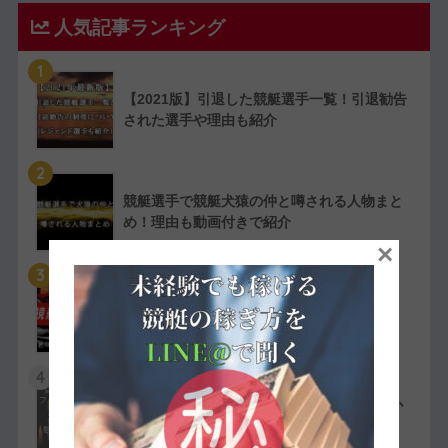
人気記事ランキング
1
【2021版】引退した競艇選手一覧！引退勧告
された選手や理由も紹介
2
競艇選手で競艇犬猿の仲と噂される人物まと
め！理由も動画付きで紹介
×
3
【実費で検証】競艇LINERの予想は凄かっ
た！特徴や評判・口コミを紹介
4
競艇選手の嫌われ者まとめ！ファン・選手か
ら嫌われている人物を紹介