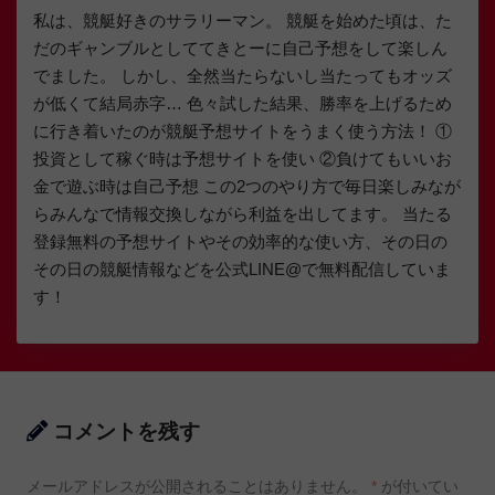
私は、競艇好きのサラリーマン。 競艇を始めた頃は、た
だのギャンブルとしててきとーに自己予想をして楽しん
でました。 しかし、全然当たらないし当たってもオッズ
が低くて結局赤字… 色々試した結果、勝率を上げるため
に行き着いたのが競艇予想サイトをうまく使う方法！ ①
投資として稼ぐ時は予想サイトを使い ②負けてもいいお
金で遊ぶ時は自己予想 この2つのやり方で毎日楽しみなが
らみんなで情報交換しながら利益を出してます。 当たる
登録無料の予想サイトやその効率的な使い方、その日の
その日の競艇情報などを公式LINE@で無料配信していま
す！
コメントを残す
メールアドレスが公開されることはありません。
*
が付いてい