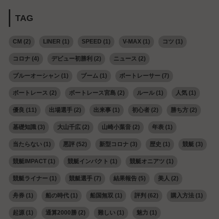
TAG
CM
(2)
LINER
(1)
SPEED
(1)
V-MAX
(1)
コツ
(1)
コロナ
(4)
デビュー初勝利
(2)
ニュース
(2)
ブルーオーシャン
(1)
ブーム
(1)
ボートレーサー
(7)
ボートレース
(2)
ボートレース宮島
(2)
ルール
(1)
人気
(1)
優良
(11)
出場選手
(2)
出来事
(1)
初心者
(2)
勝ち方
(2)
基礎知識
(3)
大山千広
(2)
山崎小葉音
(2)
年表
(1)
当たらない
(1)
悪評
(52)
新型コロナ
(3)
歴史
(1)
競艇
(3)
競艇IMPACT
(1)
競艇インパクト
(1)
競艇オニアツ
(1)
競艇ライナー
(1)
競艇選手
(7)
結果報告
(5)
美人
(2)
舟券
(1)
船の時代
(1)
船国無双
(1)
評判
(62)
購入方法
(1)
起源
(1)
通算2000勝
(2)
難しい
(1)
魅力
(1)