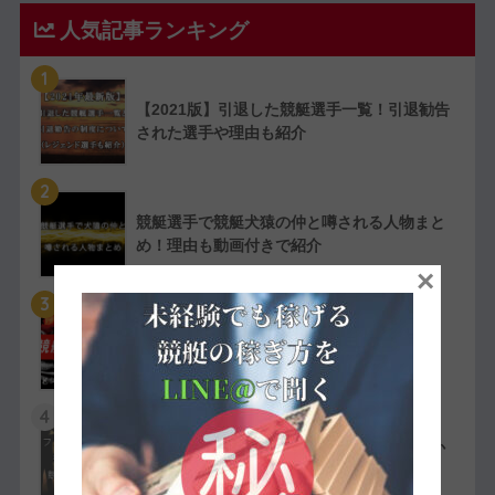
人気記事ランキング
1
【2021版】引退した競艇選手一覧！引退勧告
された選手や理由も紹介
2
競艇選手で競艇犬猿の仲と噂される人物まと
め！理由も動画付きで紹介
×
3
【実費で検証】競艇LINERの予想は凄かっ
た！特徴や評判・口コミを紹介
4
競艇選手の嫌われ者まとめ！ファン・選手か
ら嫌われている人物を紹介