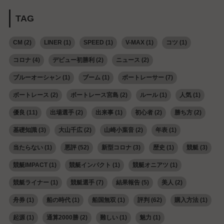
TAG
CM
(2)
LINER
(1)
SPEED
(1)
V-MAX
(1)
コツ
(1)
コロナ
(4)
デビュー初勝利
(2)
ニュース
(2)
ブルーオーシャン
(1)
ブーム
(1)
ボートレーサー
(7)
ボートレース
(2)
ボートレース宮島
(2)
ルール
(1)
人気
(1)
優良
(11)
出場選手
(2)
出来事
(1)
初心者
(2)
勝ち方
(2)
基礎知識
(3)
大山千広
(2)
山崎小葉音
(2)
年表
(1)
当たらない
(1)
悪評
(52)
新型コロナ
(3)
歴史
(1)
競艇
(3)
競艇IMPACT
(1)
競艇インパクト
(1)
競艇オニアツ
(1)
競艇ライナー
(1)
競艇選手
(7)
結果報告
(5)
美人
(2)
舟券
(1)
船の時代
(1)
船国無双
(1)
評判
(62)
購入方法
(1)
起源
(1)
通算2000勝
(2)
難しい
(1)
魅力
(1)