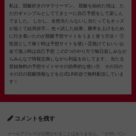
私は、競艇好きのサラリーマン。 競艇を始めた頃は、た
だのギャンブルとしててきとーに自己予想をして楽しん
でました。 しかし、全然当たらないし当たってもオッズ
が低くて結局赤字… 色々試した結果、勝率を上げるため
に行き着いたのが競艇予想サイトをうまく使う方法！ ①
投資として稼ぐ時は予想サイトを使い ②負けてもいいお
金で遊ぶ時は自己予想 この2つのやり方で毎日楽しみなが
らみんなで情報交換しながら利益を出してます。 当たる
登録無料の予想サイトやその効率的な使い方、その日の
その日の競艇情報などを公式LINE@で無料配信していま
す！
コメントを残す
メールアドレスが公開されることはありません。
*
が付いてい