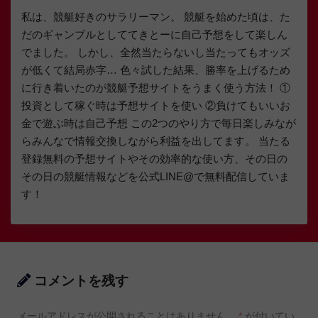
私は、競艇好きのサラリーマン。 競艇を始めた頃は、た
だのギャンブルとしててきとーに自己予想をして楽しん
でました。 しかし、全然当たらないし当たってもオッズ
が低くて結局赤字… 色々試した結果、勝率を上げるため
に行き着いたのが競艇予想サイトをうまく使う方法！ ①
投資として稼ぐ時は予想サイトを使い ②負けてもいいお
金で遊ぶ時は自己予想 この2つのやり方で毎日楽しみなが
らみんなで情報交換しながら利益を出してます。 当たる
登録無料の予想サイトやその効率的な使い方、その日の
その日の競艇情報などを公式LINE@で無料配信していま
す！
コメントを残す
メールアドレスが公開されることはありません。
*
が付いてい