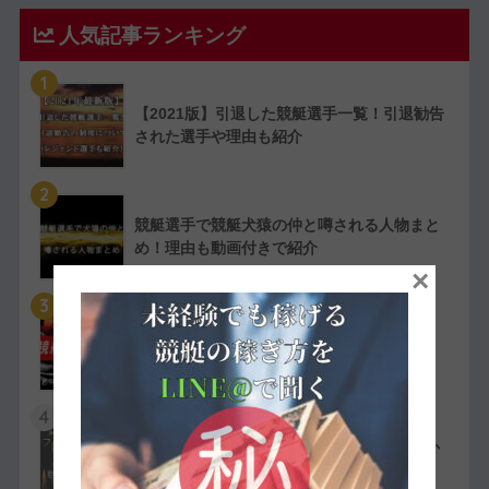
人気記事ランキング
1
【2021版】引退した競艇選手一覧！引退勧告
された選手や理由も紹介
2
競艇選手で競艇犬猿の仲と噂される人物まと
め！理由も動画付きで紹介
×
3
【実費で検証】競艇LINERの予想は凄かっ
た！特徴や評判・口コミを紹介
4
競艇選手の嫌われ者まとめ！ファン・選手か
ら嫌われている人物を紹介