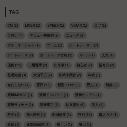
TAG
CM
(2)
LINER
(1)
SPEED
(1)
V-MAX
(1)
コツ
(1)
コロナ
(4)
デビュー初勝利
(2)
ニュース
(2)
ブルーオーシャン
(1)
ブーム
(1)
ボートレーサー
(7)
ボートレース
(2)
ボートレース宮島
(2)
ルール
(1)
人気
(1)
優良
(11)
出場選手
(2)
出来事
(1)
初心者
(2)
勝ち方
(2)
基礎知識
(3)
大山千広
(2)
山崎小葉音
(2)
年表
(1)
当たらない
(1)
悪評
(52)
新型コロナ
(3)
歴史
(1)
競艇
(3)
競艇IMPACT
(1)
競艇インパクト
(1)
競艇オニアツ
(1)
競艇ライナー
(1)
競艇選手
(7)
結果報告
(5)
美人
(2)
舟券
(1)
船の時代
(1)
船国無双
(1)
評判
(62)
購入方法
(1)
起源
(1)
通算2000勝
(2)
難しい
(1)
魅力
(1)