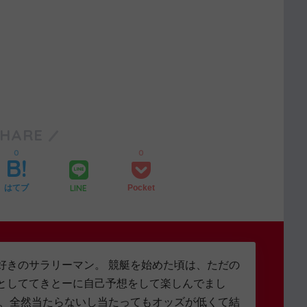
SHARE
0
0
LINE
はてブ
Pocket
好きのサラリーマン。 競艇を始めた頃は、ただの
としててきとーに自己予想をして楽しんでまし
し、全然当たらないし当たってもオッズが低くて結