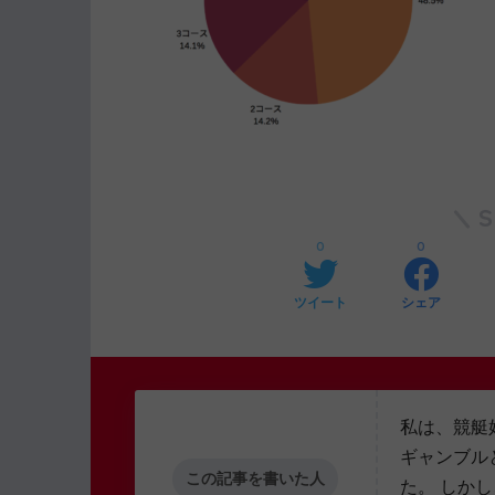
0
0
ツイート
シェア
私は、競艇
ギャンブル
この記事を書いた人
た。 しか