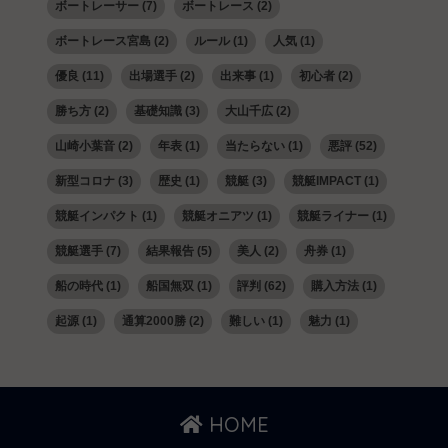
ボートレーサー
(7)
ボートレース
(2)
ボートレース宮島
(2)
ルール
(1)
人気
(1)
優良
(11)
出場選手
(2)
出来事
(1)
初心者
(2)
勝ち方
(2)
基礎知識
(3)
大山千広
(2)
山崎小葉音
(2)
年表
(1)
当たらない
(1)
悪評
(52)
新型コロナ
(3)
歴史
(1)
競艇
(3)
競艇IMPACT
(1)
競艇インパクト
(1)
競艇オニアツ
(1)
競艇ライナー
(1)
競艇選手
(7)
結果報告
(5)
美人
(2)
舟券
(1)
船の時代
(1)
船国無双
(1)
評判
(62)
購入方法
(1)
起源
(1)
通算2000勝
(2)
難しい
(1)
魅力
(1)
HOME