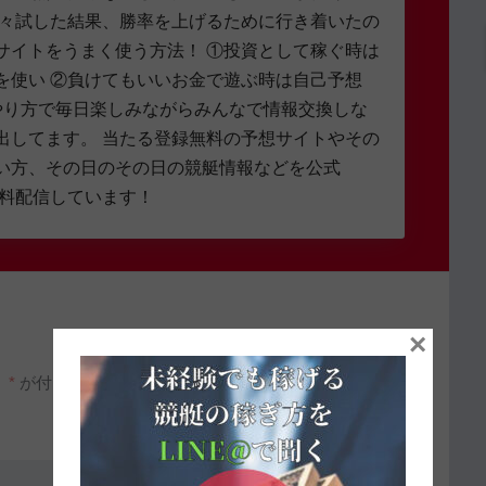
色々試した結果、勝率を上げるために行き着いたの
サイトをうまく使う方法！ ①投資として稼ぐ時は
を使い ②負けてもいいお金で遊ぶ時は自己予想
やり方で毎日楽しみながらみんなで情報交換しな
出してます。 当たる登録無料の予想サイトやその
い方、その日のその日の競艇情報などを公式
無料配信しています！
×
。
*
が付いている欄は必須項目です