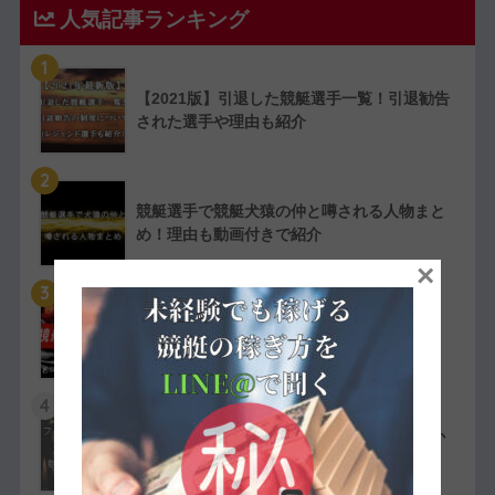
人気記事ランキング
1
【2021版】引退した競艇選手一覧！引退勧告
された選手や理由も紹介
2
競艇選手で競艇犬猿の仲と噂される人物まと
め！理由も動画付きで紹介
×
3
【実費で検証】競艇LINERの予想は凄かっ
た！特徴や評判・口コミを紹介
4
競艇選手の嫌われ者まとめ！ファン・選手か
ら嫌われている人物を紹介