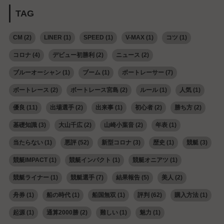
TAG
CM
(2)
LINER
(1)
SPEED
(1)
V-MAX
(1)
コツ
(1)
コロナ
(4)
デビュー初勝利
(2)
ニュース
(2)
ブルーオーシャン
(1)
ブーム
(1)
ボートレーサー
(7)
ボートレース
(2)
ボートレース宮島
(2)
ルール
(1)
人気
(1)
優良
(11)
出場選手
(2)
出来事
(1)
初心者
(2)
勝ち方
(2)
基礎知識
(3)
大山千広
(2)
山崎小葉音
(2)
年表
(1)
当たらない
(1)
悪評
(52)
新型コロナ
(3)
歴史
(1)
競艇
(3)
競艇IMPACT
(1)
競艇インパクト
(1)
競艇オニアツ
(1)
競艇ライナー
(1)
競艇選手
(7)
結果報告
(5)
美人
(2)
舟券
(1)
船の時代
(1)
船国無双
(1)
評判
(62)
購入方法
(1)
起源
(1)
通算2000勝
(2)
難しい
(1)
魅力
(1)