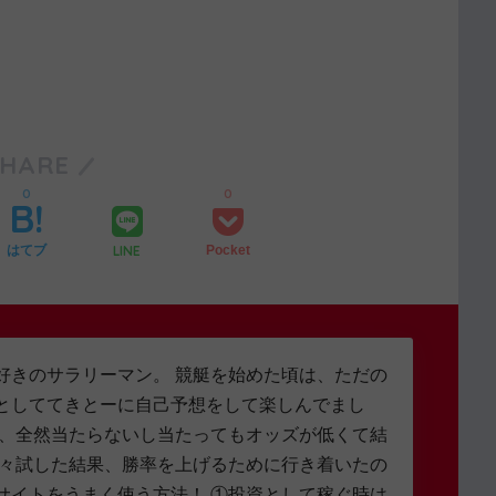
SHARE
0
0
LINE
はてブ
Pocket
好きのサラリーマン。 競艇を始めた頃は、ただの
としててきとーに自己予想をして楽しんでまし
し、全然当たらないし当たってもオッズが低くて結
色々試した結果、勝率を上げるために行き着いたの
サイトをうまく使う方法！ ①投資として稼ぐ時は