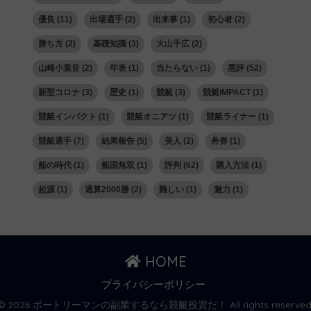
優良
(11)
出場選手
(2)
出来事
(1)
初心者
(2)
勝ち方
(2)
基礎知識
(3)
大山千広
(2)
山崎小葉音
(2)
年表
(1)
当たらない
(1)
悪評
(52)
新型コロナ
(3)
歴史
(1)
競艇
(3)
競艇IMPACT
(1)
競艇インパクト
(1)
競艇オニアツ
(1)
競艇ライナー
(1)
競艇選手
(7)
結果報告
(5)
美人
(2)
舟券
(1)
船の時代
(1)
船国無双
(1)
評判
(62)
購入方法
(1)
起源
(1)
通算2000勝
(2)
難しい
(1)
魅力
(1)
HOME
プライバシーポリシー
© 2026 ボートリーマンの副業するなら競艇投資だ！ All rights reserved