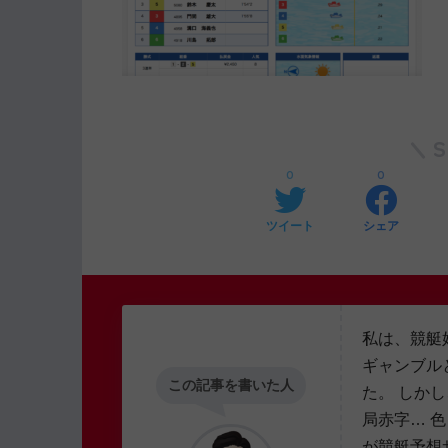
0
0
ツイート
シェア
私は、競艇
ギャンブル
この記事を書いた人
た。 しか
局赤字… 
が競艇予想