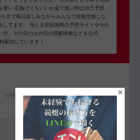
を使い ②負けてもいいお金で遊ぶ時は自己予想
やり方で毎日楽しみながらみんなで情報交換しな
出してます。 当たる登録無料の予想サイトやその
い方、その日のその日の競艇情報などを公式
無料配信しています！
×
。
*
が付いている欄は必須項目です