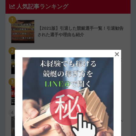
人気記事ランキング
1
【2021版】引退した競艇選手一覧！引退勧告
された選手や理由も紹介
2
×
競艇選手で競艇犬猿の仲と噂される人物まと
め！理由も動画付きで紹介
3
【実費で検証】競艇LINERの予想は凄かっ
た！特徴や評判・口コミを紹介
4
競艇選手の嫌われ者まとめ！ファン・選手か
ら嫌われている人物を紹介