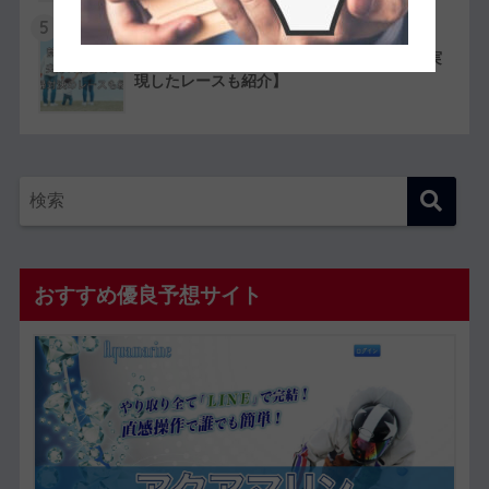
5
競艇選手同士の夫婦11組一覧【夫婦対決が実
現したレースも紹介】
おすすめ優良予想サイト