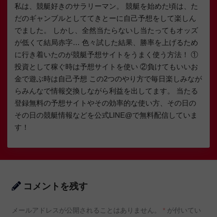
私は、競艇好きのサラリーマン。 競艇を始めた頃は、た
だのギャンブルとしててきとーに自己予想をして楽しん
でました。 しかし、全然当たらないし当たってもオッズ
が低くて結局赤字… 色々試した結果、勝率を上げるため
に行き着いたのが競艇予想サイトをうまく使う方法！ ①
投資として稼ぐ時は予想サイトを使い ②負けてもいいお
金で遊ぶ時は自己予想 この2つのやり方で毎日楽しみなが
らみんなで情報交換しながら利益を出してます。 当たる
登録無料の予想サイトやその効率的な使い方、その日の
その日の競艇情報などを公式LINE@で無料配信していま
す！
コメントを残す
メールアドレスが公開されることはありません。
*
が付いてい