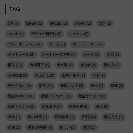
TAG
CM
(2)
LINER
(1)
SPEED
(1)
V-MAX
(1)
コツ
(1)
コロナ
(4)
デビュー初勝利
(2)
ニュース
(2)
ブルーオーシャン
(1)
ブーム
(1)
ボートレーサー
(7)
ボートレース
(2)
ボートレース宮島
(2)
ルール
(1)
人気
(1)
優良
(11)
出場選手
(2)
出来事
(1)
初心者
(2)
勝ち方
(2)
基礎知識
(3)
大山千広
(2)
山崎小葉音
(2)
年表
(1)
当たらない
(1)
悪評
(52)
新型コロナ
(3)
歴史
(1)
競艇
(3)
競艇IMPACT
(1)
競艇インパクト
(1)
競艇オニアツ
(1)
競艇ライナー
(1)
競艇選手
(7)
結果報告
(5)
美人
(2)
舟券
(1)
船の時代
(1)
船国無双
(1)
評判
(62)
購入方法
(1)
起源
(1)
通算2000勝
(2)
難しい
(1)
魅力
(1)