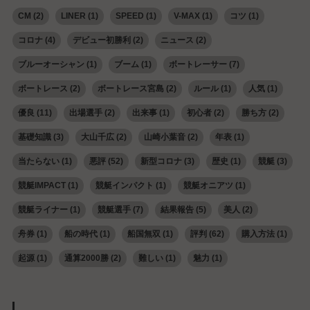
CM
(2)
LINER
(1)
SPEED
(1)
V-MAX
(1)
コツ
(1)
コロナ
(4)
デビュー初勝利
(2)
ニュース
(2)
ブルーオーシャン
(1)
ブーム
(1)
ボートレーサー
(7)
ボートレース
(2)
ボートレース宮島
(2)
ルール
(1)
人気
(1)
優良
(11)
出場選手
(2)
出来事
(1)
初心者
(2)
勝ち方
(2)
基礎知識
(3)
大山千広
(2)
山崎小葉音
(2)
年表
(1)
当たらない
(1)
悪評
(52)
新型コロナ
(3)
歴史
(1)
競艇
(3)
競艇IMPACT
(1)
競艇インパクト
(1)
競艇オニアツ
(1)
競艇ライナー
(1)
競艇選手
(7)
結果報告
(5)
美人
(2)
舟券
(1)
船の時代
(1)
船国無双
(1)
評判
(62)
購入方法
(1)
起源
(1)
通算2000勝
(2)
難しい
(1)
魅力
(1)