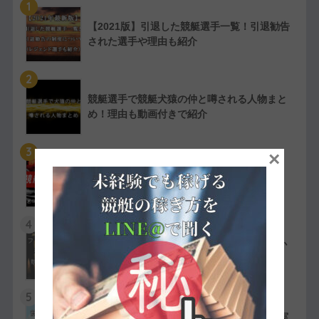
1
【2021版】引退した競艇選手一覧！引退勧告
された選手や理由も紹介
2
競艇選手で競艇犬猿の仲と噂される人物まと
め！理由も動画付きで紹介
3
×
【実費で検証】競艇LINERの予想は凄かっ
た！特徴や評判・口コミを紹介
4
競艇選手の嫌われ者まとめ！ファン・選手か
ら嫌われている人物を紹介
5
競艇選手同士の夫婦11組一覧【夫婦対決が実