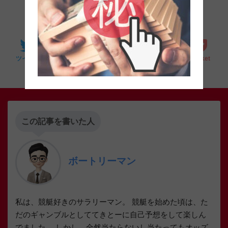
SHARE
0
0
0
0
LINE
ツイート
シェア
はてブ
Pocket
この記事を書いた人
ボートリーマン
私は、競艇好きのサラリーマン。 競艇を始めた頃は、た
だのギャンブルとしててきとーに自己予想をして楽しん
でました。 しかし、全然当たらないし当たってもオッズ