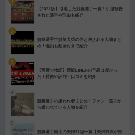
1
【2021版】引退した競艇選手一覧！引退勧告
された選手や理由も紹介
2
競艇選手で競艇犬猿の仲と噂される人物まと
め！理由も動画付きで紹介
3
【実費で検証】競艇LINERの予想は凄かっ
た！特徴や評判・口コミを紹介
4
競艇選手の嫌われ者まとめ！ファン・選手か
ら嫌われている人物を紹介
5
競艇選手同士の夫婦11組一覧【夫婦対決が実