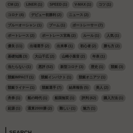
CM
(2)
LINER
(1)
SPEED
(1)
V-MAX
(1)
コツ
(1)
コロナ
(4)
デビュー初勝利
(2)
ニュース
(2)
ブルーオーシャン
(1)
ブーム
(1)
ボートレーサー
(7)
ボートレース
(2)
ボートレース宮島
(2)
ルール
(1)
人気
(1)
優良
(11)
出場選手
(2)
出来事
(1)
初心者
(2)
勝ち方
(2)
基礎知識
(3)
大山千広
(2)
山崎小葉音
(2)
年表
(1)
当たらない
(1)
悪評
(52)
新型コロナ
(3)
歴史
(1)
競艇
(3)
競艇IMPACT
(1)
競艇インパクト
(1)
競艇オニアツ
(1)
競艇ライナー
(1)
競艇選手
(7)
結果報告
(5)
美人
(2)
舟券
(1)
船の時代
(1)
船国無双
(1)
評判
(62)
購入方法
(1)
起源
(1)
通算2000勝
(2)
難しい
(1)
魅力
(1)
SEARCH