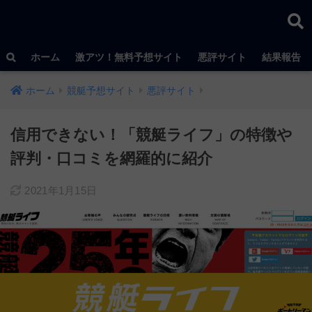
ホーム
激アツ！無料予想サイト
悪評サイト
結果報告
ホーム
競艇予想サイト
悪評サイト
信用できない！「競艇ライフ」の特徴や
評判・口コミを網羅的に紹介
2021年1月15日