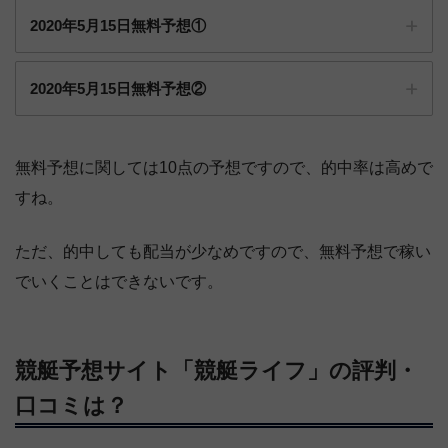
2020年5月15日無料予想①
2020年5月15日無料予想②
無料予想に関しては10点の予想ですので、的中率は高めで
すね。
ただ、的中しても配当が少なめですので、無料予想で稼い
でいくことはできないです。
競艇予想サイト「競艇ライフ」の評判・
口コミは？