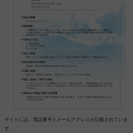
サイトには、電話番号とメールアドレスが記載されていま
す。