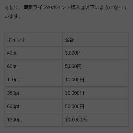
そして、
競艇ライフ
のポイント購入は以下のようになって
います。
ポイント
金額
40pt
3,000円
60pt
5,000円
110pt
10,000円
350pt
30,000円
600pt
50,000円
1300pt
100,000円