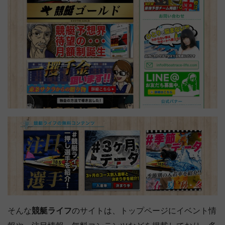
そんな
競艇ライフ
のサイトは、トップページにイベント情