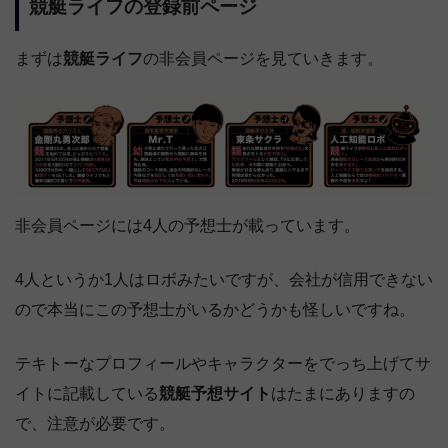
競艇ライフの登録前ページ
まずは
競艇ライフ
の非会員ページを見ていきます。
非会員ページには4人の予想士が載っています。
4人というか1人はロボみたいですが、会社が信用できない
ので本当にこの予想士がいるかどうかも怪しいですね。
テキトーなプロフィールやキャラクターをでっち上げてサ
イトに記載している
競艇予想サイト
はたまにありますの
で、注意が必要です。