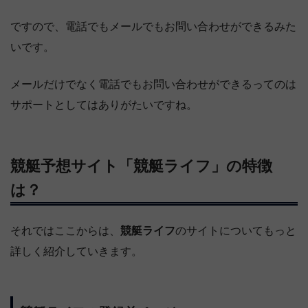
ですので、電話でもメールでもお問い合わせができるみた
いです。
メールだけでなく電話でもお問い合わせができるってのは
サポートとしてはありがたいですね。
競艇予想サイト「競艇ライフ」の特徴
は？
それではここからは、
競艇ライフ
のサイトについてもっと
詳しく紹介していきます。