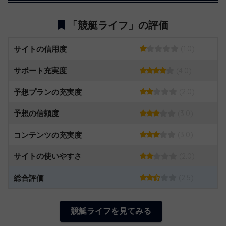
「競艇ライフ」の評価
(1.0)
サイトの信用度
(4.0)
サポート充実度
(2.0)
予想プランの充実度
(3.0)
予想の信頼度
(3.0)
コンテンツの充実度
(2.0)
サイトの使いやすさ
(2.5)
総合評価
競艇ライフを見てみる