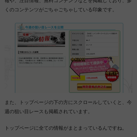
報や、注目情報、無料コンテンツなどを掲載しており、多
くのコンテンツがごちゃごちゃしている印象です。
また、トップページの下の方にスクロールしていくと、今
週の狙い目レースも掲載されています。
トップページに全ての情報がまとまっているんですね。