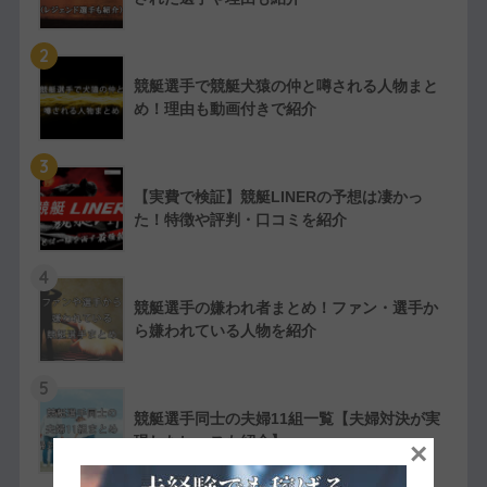
2
競艇選手で競艇犬猿の仲と噂される人物まと
め！理由も動画付きで紹介
3
【実費で検証】競艇LINERの予想は凄かっ
た！特徴や評判・口コミを紹介
4
競艇選手の嫌われ者まとめ！ファン・選手か
ら嫌われている人物を紹介
5
競艇選手同士の夫婦11組一覧【夫婦対決が実
現したレースも紹介】
×