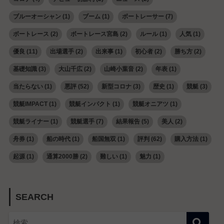
ブルーオーシャン
(1)
ブーム
(1)
ボートレーサー
(7)
ボートレース
(2)
ボートレース宮島
(2)
ルール
(1)
人気
(1)
優良
(11)
出場選手
(2)
出来事
(1)
初心者
(2)
勝ち方
(2)
基礎知識
(3)
大山千広
(2)
山崎小葉音
(2)
年表
(1)
当たらない
(1)
悪評
(52)
新型コロナ
(3)
歴史
(1)
競艇
(3)
競艇IMPACT
(1)
競艇インパクト
(1)
競艇オニアツ
(1)
競艇ライナー
(1)
競艇選手
(7)
結果報告
(5)
美人
(2)
舟券
(1)
船の時代
(1)
船国無双
(1)
評判
(62)
購入方法
(1)
起源
(1)
通算2000勝
(2)
難しい
(1)
魅力
(1)
SEARCH