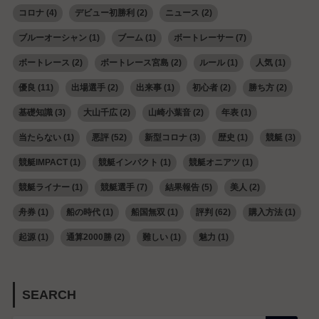
コロナ
(4)
デビュー初勝利
(2)
ニュース
(2)
ブルーオーシャン
(1)
ブーム
(1)
ボートレーサー
(7)
ボートレース
(2)
ボートレース宮島
(2)
ルール
(1)
人気
(1)
優良
(11)
出場選手
(2)
出来事
(1)
初心者
(2)
勝ち方
(2)
基礎知識
(3)
大山千広
(2)
山崎小葉音
(2)
年表
(1)
当たらない
(1)
悪評
(52)
新型コロナ
(3)
歴史
(1)
競艇
(3)
競艇IMPACT
(1)
競艇インパクト
(1)
競艇オニアツ
(1)
競艇ライナー
(1)
競艇選手
(7)
結果報告
(5)
美人
(2)
舟券
(1)
船の時代
(1)
船国無双
(1)
評判
(62)
購入方法
(1)
起源
(1)
通算2000勝
(2)
難しい
(1)
魅力
(1)
SEARCH