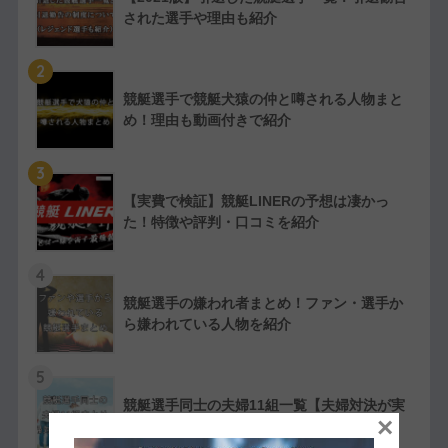
された選手や理由も紹介
2
競艇選手で競艇犬猿の仲と噂される人物まと
め！理由も動画付きで紹介
3
【実費で検証】競艇LINERの予想は凄かっ
た！特徴や評判・口コミを紹介
4
競艇選手の嫌われ者まとめ！ファン・選手か
ら嫌われている人物を紹介
5
競艇選手同士の夫婦11組一覧【夫婦対決が実
×
現したレースも紹介】