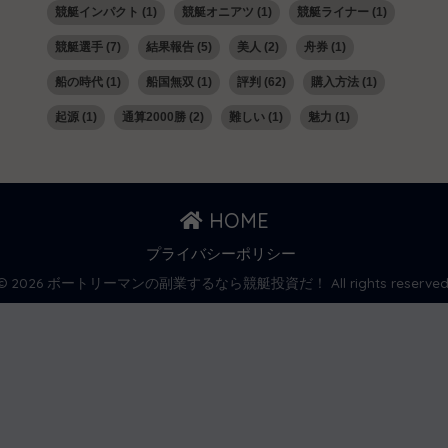
競艇インパクト
(1)
競艇オニアツ
(1)
競艇ライナー
(1)
競艇選手
(7)
結果報告
(5)
美人
(2)
舟券
(1)
船の時代
(1)
船国無双
(1)
評判
(62)
購入方法
(1)
起源
(1)
通算2000勝
(2)
難しい
(1)
魅力
(1)
HOME
プライバシーポリシー
© 2026 ボートリーマンの副業するなら競艇投資だ！ All rights reserved