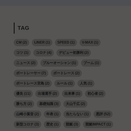
TAG
CM
(2)
LINER
(1)
SPEED
(1)
V-MAX
(1)
コツ
(1)
コロナ
(4)
デビュー初勝利
(2)
ニュース
(2)
ブルーオーシャン
(1)
ブーム
(1)
ボートレーサー
(7)
ボートレース
(2)
ボートレース宮島
(2)
ルール
(1)
人気
(1)
優良
(11)
出場選手
(2)
出来事
(1)
初心者
(2)
勝ち方
(2)
基礎知識
(3)
大山千広
(2)
山崎小葉音
(2)
年表
(1)
当たらない
(1)
悪評
(52)
新型コロナ
(3)
歴史
(1)
競艇
(3)
競艇IMPACT
(1)