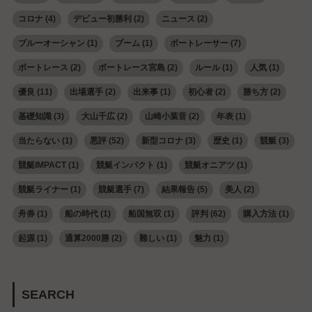
コロナ
(4)
デビュー初勝利
(2)
ニュース
(2)
ブルーオーシャン
(1)
ブーム
(1)
ボートレーサー
(7)
ボートレース
(2)
ボートレース宮島
(2)
ルール
(1)
人気
(1)
優良
(11)
出場選手
(2)
出来事
(1)
初心者
(2)
勝ち方
(2)
基礎知識
(3)
大山千広
(2)
山崎小葉音
(2)
年表
(1)
当たらない
(1)
悪評
(52)
新型コロナ
(3)
歴史
(1)
競艇
(3)
競艇IMPACT
(1)
競艇インパクト
(1)
競艇オニアツ
(1)
競艇ライナー
(1)
競艇選手
(7)
結果報告
(5)
美人
(2)
舟券
(1)
船の時代
(1)
船国無双
(1)
評判
(62)
購入方法
(1)
起源
(1)
通算2000勝
(2)
難しい
(1)
魅力
(1)
SEARCH