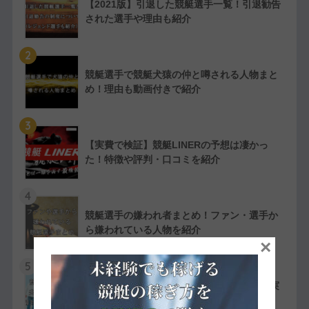
【2021版】引退した競艇選手一覧！引退勧告
された選手や理由も紹介
2
競艇選手で競艇犬猿の仲と噂される人物まと
め！理由も動画付きで紹介
3
【実費で検証】競艇LINERの予想は凄かっ
た！特徴や評判・口コミを紹介
4
競艇選手の嫌われ者まとめ！ファン・選手か
ら嫌われている人物を紹介
×
5
競艇選手同士の夫婦11組一覧【夫婦対決が実
現したレースも紹介】