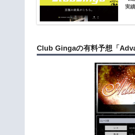
実績
Club Gingaの有料予想「Adv