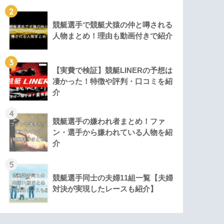
2
競艇選手で競艇犬猿の仲と噂される
人物まとめ！理由も動画付きで紹介
3
【実費で検証】競艇LINERの予想は
凄かった！特徴や評判・口コミを紹
介
4
競艇選手の嫌われ者まとめ！ファ
ン・選手から嫌われている人物を紹
介
5
競艇選手同士の夫婦11組一覧【夫婦
対決が実現したレースも紹介】