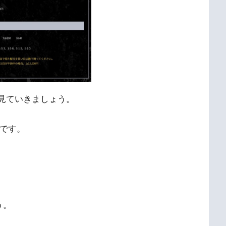
果を見ていきましょう。
です。
う。