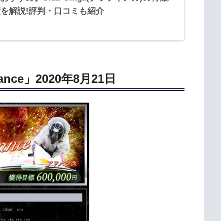
を解説!評判・口コミも紹介
ance」2020年8月21日