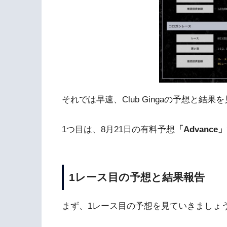
それでは早速、Club Gingaの予想と結
1つ目は、8月21日の有料予想
「Advance」
1レース目の予想と結果報告
まず、1レース目の予想を見ていきましょ