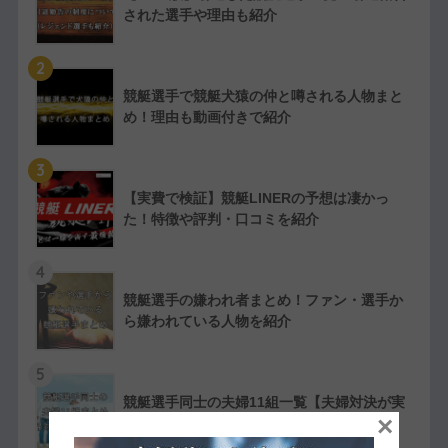
された選手や理由も紹介
2
競艇選手で競艇犬猿の仲と噂される人物まと
め！理由も動画付きで紹介
3
【実費で検証】競艇LINERの予想は凄かっ
た！特徴や評判・口コミを紹介
4
競艇選手の嫌われ者まとめ！ファン・選手か
ら嫌われている人物を紹介
5
競艇選手同士の夫婦11組一覧【夫婦対決が実
×
現したレースも紹介】