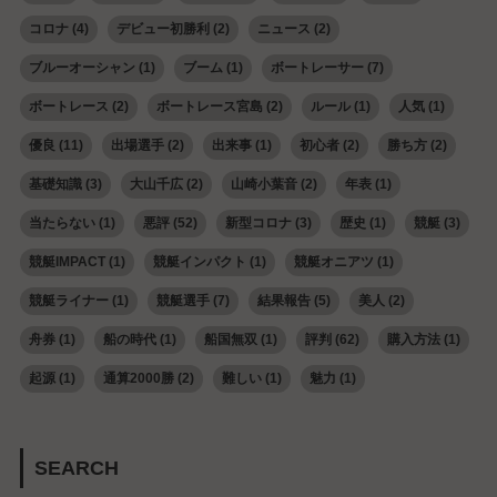
コロナ
(4)
デビュー初勝利
(2)
ニュース
(2)
ブルーオーシャン
(1)
ブーム
(1)
ボートレーサー
(7)
ボートレース
(2)
ボートレース宮島
(2)
ルール
(1)
人気
(1)
優良
(11)
出場選手
(2)
出来事
(1)
初心者
(2)
勝ち方
(2)
基礎知識
(3)
大山千広
(2)
山崎小葉音
(2)
年表
(1)
当たらない
(1)
悪評
(52)
新型コロナ
(3)
歴史
(1)
競艇
(3)
競艇IMPACT
(1)
競艇インパクト
(1)
競艇オニアツ
(1)
競艇ライナー
(1)
競艇選手
(7)
結果報告
(5)
美人
(2)
舟券
(1)
船の時代
(1)
船国無双
(1)
評判
(62)
購入方法
(1)
起源
(1)
通算2000勝
(2)
難しい
(1)
魅力
(1)
SEARCH