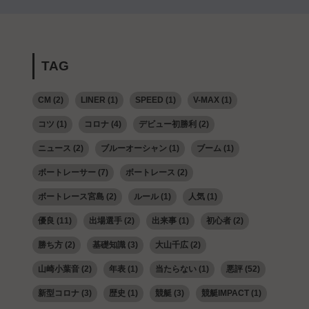
TAG
CM
(2)
LINER
(1)
SPEED
(1)
V-MAX
(1)
コツ
(1)
コロナ
(4)
デビュー初勝利
(2)
ニュース
(2)
ブルーオーシャン
(1)
ブーム
(1)
ボートレーサー
(7)
ボートレース
(2)
ボートレース宮島
(2)
ルール
(1)
人気
(1)
優良
(11)
出場選手
(2)
出来事
(1)
初心者
(2)
勝ち方
(2)
基礎知識
(3)
大山千広
(2)
山崎小葉音
(2)
年表
(1)
当たらない
(1)
悪評
(52)
新型コロナ
(3)
歴史
(1)
競艇
(3)
競艇IMPACT
(1)