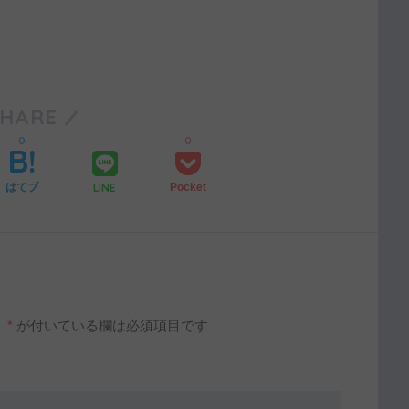
SHARE
0
0
LINE
はてブ
Pocket
。
*
が付いている欄は必須項目です