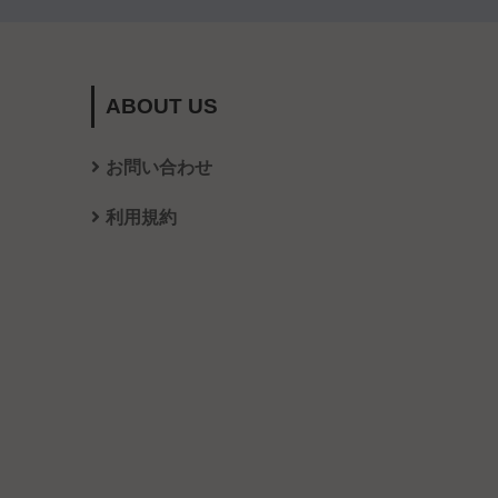
ABOUT US
お問い合わせ
利用規約