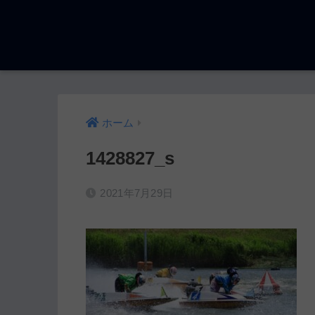
ホーム
1428827_s
2021年7月29日