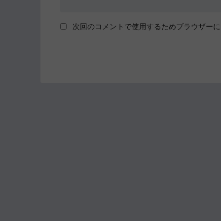
次回のコメントで使用するためブラウザーに