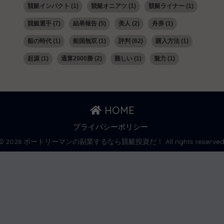
競艇インパクト
(1)
競艇オニアツ
(1)
競艇ライナー
(1)
競艇選手
(7)
結果報告
(5)
美人
(2)
舟券
(1)
船の時代
(1)
船国無双
(1)
評判
(62)
購入方法
(1)
起源
(1)
通算2000勝
(2)
難しい
(1)
魅力
(1)
HOME
プライバシーポリシー
© 2026 ボートリーマンの副業するなら競艇投資だ！ All rights reserved