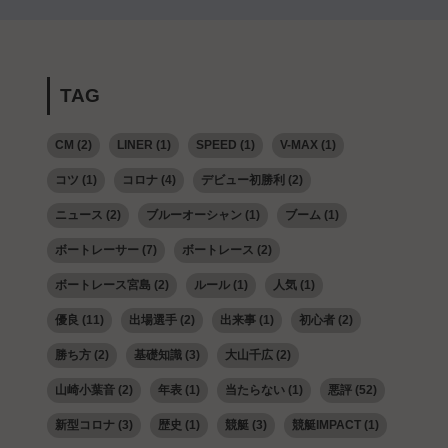
TAG
CM
(2)
LINER
(1)
SPEED
(1)
V-MAX
(1)
コツ
(1)
コロナ
(4)
デビュー初勝利
(2)
ニュース
(2)
ブルーオーシャン
(1)
ブーム
(1)
ボートレーサー
(7)
ボートレース
(2)
ボートレース宮島
(2)
ルール
(1)
人気
(1)
優良
(11)
出場選手
(2)
出来事
(1)
初心者
(2)
勝ち方
(2)
基礎知識
(3)
大山千広
(2)
山崎小葉音
(2)
年表
(1)
当たらない
(1)
悪評
(52)
新型コロナ
(3)
歴史
(1)
競艇
(3)
競艇IMPACT
(1)