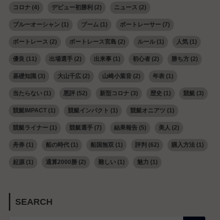
コロナ
(4)
デビュー初勝利
(2)
ニュース
(2)
ブルーオーシャン
(1)
ブーム
(1)
ボートレーサー
(7)
ボートレース
(2)
ボートレース宮島
(2)
ルール
(1)
人気
(1)
優良
(11)
出場選手
(2)
出来事
(1)
初心者
(2)
勝ち方
(2)
基礎知識
(3)
大山千広
(2)
山崎小葉音
(2)
年表
(1)
当たらない
(1)
悪評
(52)
新型コロナ
(3)
歴史
(1)
競艇
(3)
競艇IMPACT
(1)
競艇インパクト
(1)
競艇オニアツ
(1)
競艇ライナー
(1)
競艇選手
(7)
結果報告
(5)
美人
(2)
舟券
(1)
船の時代
(1)
船国無双
(1)
評判
(62)
購入方法
(1)
起源
(1)
通算2000勝
(2)
難しい
(1)
魅力
(1)
SEARCH