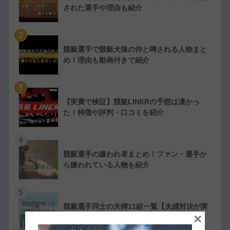
された選手や理由も紹介
2
競艇選手で競艇犬猿の仲と噂される人物まと
め！理由も動画付きで紹介
3
【実費で検証】競艇LINERの予想は凄かっ
た！特徴や評判・口コミを紹介
4
競艇選手の嫌われ者まとめ！ファン・選手か
ら嫌われている人物を紹介
5
競艇選手同士の夫婦11組一覧【夫婦対決が実
×
現したレースも紹介】