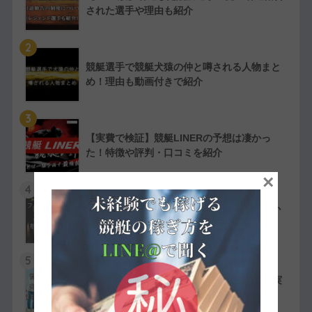
された選手や理由も紹介
2
競艇選手で競艇犬猿の仲と噂される人物まと
め！理由も動画付きで紹介
3
【実費で検証】競艇LINERの予想は凄かっ
た！特徴や評判・口コミを紹介
×
4
競艇選手の嫌われ者まとめ！ファン・選手か
ら嫌われている人物を紹介
5
競艇選手同士の夫婦11組一覧【夫婦対決が実
現したレースも紹介】