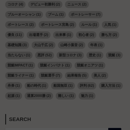
コロナ
(4)
デビュー初勝利
(2)
ニュース
(2)
ブルーオーシャン
(1)
ブーム
(1)
ボートレーサー
(7)
ボートレース
(2)
ボートレース宮島
(2)
ルール
(1)
人気
(1)
優良
(11)
出場選手
(2)
出来事
(1)
初心者
(2)
勝ち方
(2)
基礎知識
(3)
大山千広
(2)
山崎小葉音
(2)
年表
(1)
当たらない
(1)
悪評
(52)
新型コロナ
(3)
歴史
(1)
競艇
(3)
競艇IMPACT
(1)
競艇インパクト
(1)
競艇オニアツ
(1)
競艇ライナー
(1)
競艇選手
(7)
結果報告
(5)
美人
(2)
舟券
(1)
船の時代
(1)
船国無双
(1)
評判
(62)
購入方法
(1)
起源
(1)
通算2000勝
(2)
難しい
(1)
魅力
(1)
SEARCH