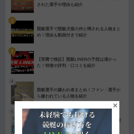
された選手や理由も紹介
2
競艇選手で競艇犬猿の仲と噂される人物まと
め！理由も動画付きで紹介
3
【実費で検証】競艇LINERの予想は凄かっ
た！特徴や評判・口コミを紹介
4
競艇選手の嫌われ者まとめ！ファン・選手か
ら嫌われている人物を紹介
×
5
競艇選手同士の夫婦11組一覧【夫婦対決が実
現したレースも紹介】