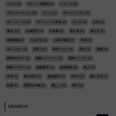
コロナ
(4)
デビュー初勝利
(2)
ニュース
(2)
ブルーオーシャン
(1)
ブーム
(1)
ボートレーサー
(7)
ボートレース
(2)
ボートレース宮島
(2)
ルール
(1)
人気
(1)
優良
(11)
出場選手
(2)
出来事
(1)
初心者
(2)
勝ち方
(2)
基礎知識
(3)
大山千広
(2)
山崎小葉音
(2)
年表
(1)
当たらない
(1)
悪評
(52)
新型コロナ
(3)
歴史
(1)
競艇
(3)
競艇IMPACT
(1)
競艇インパクト
(1)
競艇オニアツ
(1)
競艇ライナー
(1)
競艇選手
(7)
結果報告
(5)
美人
(2)
舟券
(1)
船の時代
(1)
船国無双
(1)
評判
(62)
購入方法
(1)
起源
(1)
通算2000勝
(2)
難しい
(1)
魅力
(1)
SEARCH