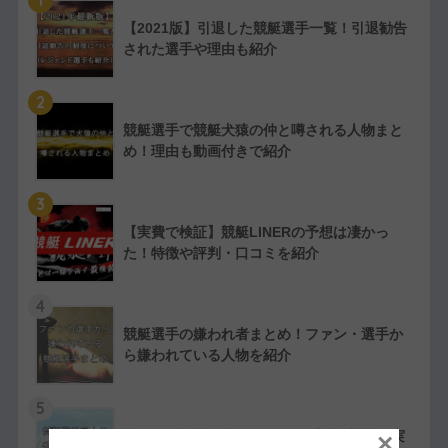
【2021版】引退した競艇選手一覧！引退勧告
された選手や理由も紹介
2
競艇選手で競艇犬猿の仲と噂される人物まと
め！理由も動画付きで紹介
3
【実費で検証】競艇LINERの予想は凄かっ
た！特徴や評判・口コミを紹介
4
競艇選手の嫌われ者まとめ！ファン・選手か
ら嫌われている人物を紹介
5
競艇選手同士の夫婦11組一覧【夫婦対決が実
×