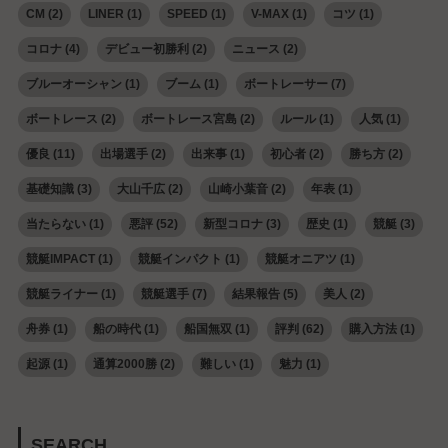
CM
(2)
LINER
(1)
SPEED
(1)
V-MAX
(1)
コツ
(1)
コロナ
(4)
デビュー初勝利
(2)
ニュース
(2)
ブルーオーシャン
(1)
ブーム
(1)
ボートレーサー
(7)
ボートレース
(2)
ボートレース宮島
(2)
ルール
(1)
人気
(1)
優良
(11)
出場選手
(2)
出来事
(1)
初心者
(2)
勝ち方
(2)
基礎知識
(3)
大山千広
(2)
山崎小葉音
(2)
年表
(1)
当たらない
(1)
悪評
(52)
新型コロナ
(3)
歴史
(1)
競艇
(3)
競艇IMPACT
(1)
競艇インパクト
(1)
競艇オニアツ
(1)
競艇ライナー
(1)
競艇選手
(7)
結果報告
(5)
美人
(2)
舟券
(1)
船の時代
(1)
船国無双
(1)
評判
(62)
購入方法
(1)
起源
(1)
通算2000勝
(2)
難しい
(1)
魅力
(1)
SEARCH