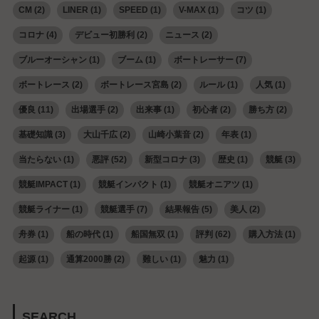
CM
(2)
LINER
(1)
SPEED
(1)
V-MAX
(1)
コツ
(1)
コロナ
(4)
デビュー初勝利
(2)
ニュース
(2)
ブルーオーシャン
(1)
ブーム
(1)
ボートレーサー
(7)
ボートレース
(2)
ボートレース宮島
(2)
ルール
(1)
人気
(1)
優良
(11)
出場選手
(2)
出来事
(1)
初心者
(2)
勝ち方
(2)
基礎知識
(3)
大山千広
(2)
山崎小葉音
(2)
年表
(1)
当たらない
(1)
悪評
(52)
新型コロナ
(3)
歴史
(1)
競艇
(3)
競艇IMPACT
(1)
競艇インパクト
(1)
競艇オニアツ
(1)
競艇ライナー
(1)
競艇選手
(7)
結果報告
(5)
美人
(2)
舟券
(1)
船の時代
(1)
船国無双
(1)
評判
(62)
購入方法
(1)
起源
(1)
通算2000勝
(2)
難しい
(1)
魅力
(1)
SEARCH