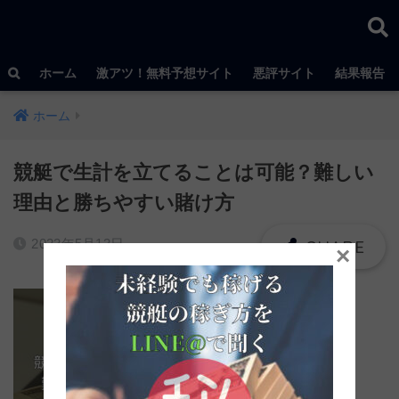
ホーム
激アツ！無料予想サイト
悪評サイト
結果報告
ホーム
競艇で生計を立てることは可能？難しい
理由と勝ちやすい賭け方
2023年5月13日
×