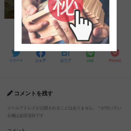
SHARE
0
0
0
0
LINE
ツイート
シェア
はてブ
Pocket
コメントを残す
メールアドレスが公開されることはありません。
*
が付いてい
る欄は必須項目です
コメント