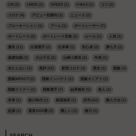
CM
(2)
LINER
(1)
SPEED
(1)
V-MAX
(1)
コツ
(1)
コロナ
(4)
デビュー初勝利
(2)
ニュース
(2)
ブルーオーシャン
(1)
ブーム
(1)
ボートレーサー
(7)
ボートレース
(2)
ボートレース宮島
(2)
ルール
(1)
人気
(1)
優良
(11)
出場選手
(2)
出来事
(1)
初心者
(2)
勝ち方
(2)
基礎知識
(3)
大山千広
(2)
山崎小葉音
(2)
年表
(1)
当たらない
(1)
悪評
(52)
新型コロナ
(3)
歴史
(1)
競艇
(3)
競艇IMPACT
(1)
競艇インパクト
(1)
競艇オニアツ
(1)
競艇ライナー
(1)
競艇選手
(7)
結果報告
(5)
美人
(2)
舟券
(1)
船の時代
(1)
船国無双
(1)
評判
(62)
購入方法
(1)
起源
(1)
通算2000勝
(2)
難しい
(1)
魅力
(1)
SEARCH