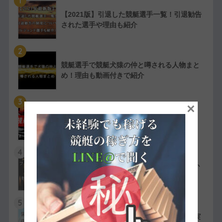
1
【2021版】引退した競艇選手一覧！引退勧告
された選手や理由も紹介
2
競艇選手で競艇犬猿の仲と噂される人物まと
め！理由も動画付きで紹介
3
×
【実費で検証】競艇LINERの予想は凄かっ
た！特徴や評判・口コミを紹介
4
競艇選手の嫌われ者まとめ！ファン・選手か
ら嫌われている人物を紹介
5
競艇選手同士の夫婦11組一覧【夫婦対決が実