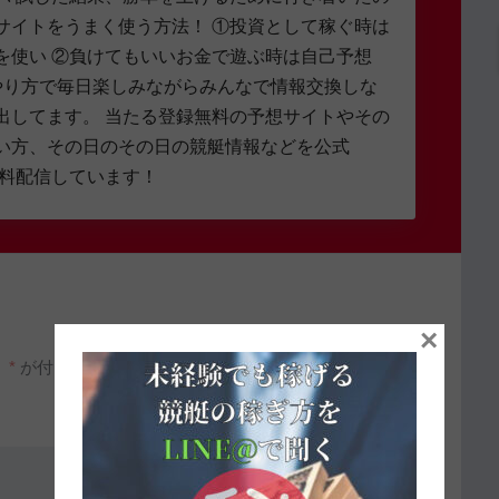
サイトをうまく使う方法！ ①投資として稼ぐ時は
を使い ②負けてもいいお金で遊ぶ時は自己予想
やり方で毎日楽しみながらみんなで情報交換しな
出してます。 当たる登録無料の予想サイトやその
い方、その日のその日の競艇情報などを公式
無料配信しています！
×
。
*
が付いている欄は必須項目です