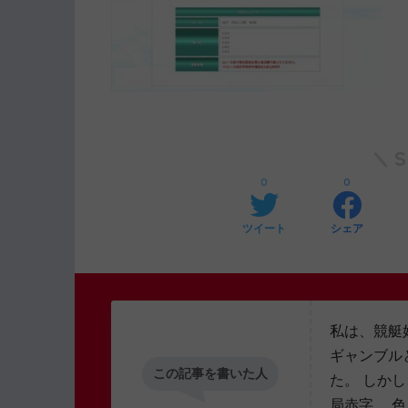
0
0
ツイート
シェア
私は、競艇
ギャンブル
この記事を書いた人
た。 しか
局赤字… 