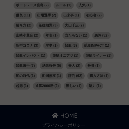
ボートレース宮島
(2)
ルール
(1)
人気
(1)
優良
(11)
出場選手
(2)
出来事
(1)
初心者
(2)
勝ち方
(2)
基礎知識
(3)
大山千広
(2)
山崎小葉音
(2)
年表
(1)
当たらない
(1)
悪評
(52)
新型コロナ
(3)
歴史
(1)
競艇
(3)
競艇IMPACT
(1)
競艇インパクト
(1)
競艇オニアツ
(1)
競艇ライナー
(1)
競艇選手
(7)
結果報告
(5)
美人
(2)
舟券
(1)
船の時代
(1)
船国無双
(1)
評判
(62)
購入方法
(1)
起源
(1)
通算2000勝
(2)
難しい
(1)
魅力
(1)
HOME
プライバシーポリシー