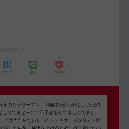
SHARE
0
0
LINE
はてブ
Pocket
好きのサラリーマン。 競艇を始めた頃は、ただの
としててきとーに自己予想をして楽しんでまし
し、全然当たらないし当たってもオッズが低くて結
色々試した結果、勝率を上げるために行き着いたの