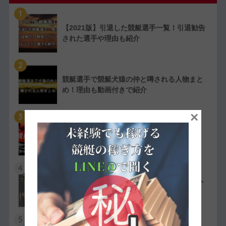
1
【2021版】引退した競艇選手一覧！引退勧告
された選手や理由も紹介
2
競艇選手で競艇犬猿の仲と噂される人物まと
め！理由も動画付きで紹介
×
3
【実費で検証】競艇LINERの予想は凄かっ
た！特徴や評判・口コミを紹介
4
競艇選手の嫌われ者まとめ！ファン・選手か
ら嫌われている人物を紹介
5