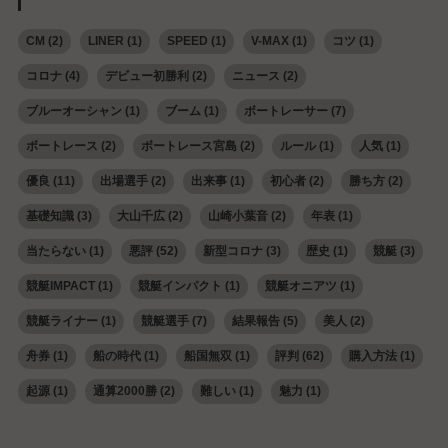
CM
(2)
LINER
(1)
SPEED
(1)
V-MAX
(1)
コツ
(1)
コロナ
(4)
デビュー初勝利
(2)
ニュース
(2)
ブルーオーシャン
(1)
ブーム
(1)
ボートレーサー
(7)
ボートレース
(2)
ボートレース宮島
(2)
ルール
(1)
人気
(1)
優良
(11)
出場選手
(2)
出来事
(1)
初心者
(2)
勝ち方
(2)
基礎知識
(3)
大山千広
(2)
山崎小葉音
(2)
年表
(1)
当たらない
(1)
悪評
(52)
新型コロナ
(3)
歴史
(1)
競艇
(3)
競艇IMPACT
(1)
競艇インパクト
(1)
競艇オニアツ
(1)
競艇ライナー
(1)
競艇選手
(7)
結果報告
(5)
美人
(2)
舟券
(1)
船の時代
(1)
船国無双
(1)
評判
(62)
購入方法
(1)
起源
(1)
通算2000勝
(2)
難しい
(1)
魅力
(1)