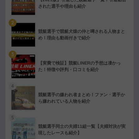
された選手や理由も紹介
2
競艇選手で競艇犬猿の仲と噂される人物まと
め！理由も動画付きで紹介
3
【実費で検証】競艇LINERの予想は凄かっ
た！特徴や評判・口コミを紹介
4
競艇選手の嫌われ者まとめ！ファン・選手か
ら嫌われている人物を紹介
5
競艇選手同士の夫婦11組一覧【夫婦対決が実
現したレースも紹介】