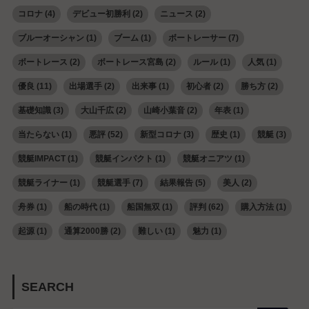
コロナ
(4)
デビュー初勝利
(2)
ニュース
(2)
ブルーオーシャン
(1)
ブーム
(1)
ボートレーサー
(7)
ボートレース
(2)
ボートレース宮島
(2)
ルール
(1)
人気
(1)
優良
(11)
出場選手
(2)
出来事
(1)
初心者
(2)
勝ち方
(2)
基礎知識
(3)
大山千広
(2)
山崎小葉音
(2)
年表
(1)
当たらない
(1)
悪評
(52)
新型コロナ
(3)
歴史
(1)
競艇
(3)
競艇IMPACT
(1)
競艇インパクト
(1)
競艇オニアツ
(1)
競艇ライナー
(1)
競艇選手
(7)
結果報告
(5)
美人
(2)
舟券
(1)
船の時代
(1)
船国無双
(1)
評判
(62)
購入方法
(1)
起源
(1)
通算2000勝
(2)
難しい
(1)
魅力
(1)
SEARCH