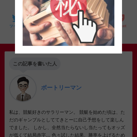
SHARE
0
0
0
0
LINE
ツイート
シェア
はてブ
Pocket
この記事を書いた人
ボートリーマン
私は、競艇好きのサラリーマン。 競艇を始めた頃は、た
だのギャンブルとしててきとーに自己予想をして楽しん
でました。 しかし、全然当たらないし当たってもオッズ
が低くて結局赤字… 色々試した結果、勝率を上げるため