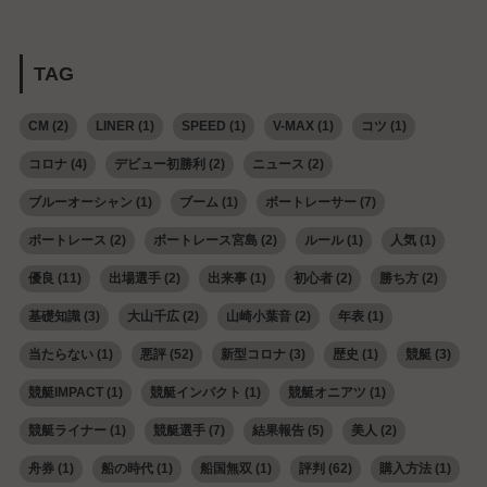
TAG
CM
(2)
LINER
(1)
SPEED
(1)
V-MAX
(1)
コツ
(1)
コロナ
(4)
デビュー初勝利
(2)
ニュース
(2)
ブルーオーシャン
(1)
ブーム
(1)
ボートレーサー
(7)
ボートレース
(2)
ボートレース宮島
(2)
ルール
(1)
人気
(1)
優良
(11)
出場選手
(2)
出来事
(1)
初心者
(2)
勝ち方
(2)
基礎知識
(3)
大山千広
(2)
山崎小葉音
(2)
年表
(1)
当たらない
(1)
悪評
(52)
新型コロナ
(3)
歴史
(1)
競艇
(3)
競艇IMPACT
(1)
競艇インパクト
(1)
競艇オニアツ
(1)
競艇ライナー
(1)
競艇選手
(7)
結果報告
(5)
美人
(2)
舟券
(1)
船の時代
(1)
船国無双
(1)
評判
(62)
購入方法
(1)