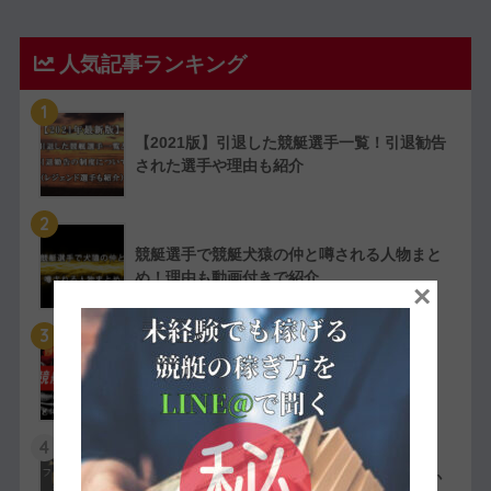
人気記事ランキング
1
【2021版】引退した競艇選手一覧！引退勧告
された選手や理由も紹介
2
競艇選手で競艇犬猿の仲と噂される人物まと
め！理由も動画付きで紹介
×
3
【実費で検証】競艇LINERの予想は凄かっ
た！特徴や評判・口コミを紹介
4
競艇選手の嫌われ者まとめ！ファン・選手か